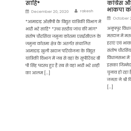
साहि*
कांग्रेस 
भाकपा को 
Author
Posted
rakesh
December 20, 2020
on
Posted
October 
on
*आमाडाड़ ओसीपी के विद्युत यांत्रिकी विभाग में
अनूपपुर विधा
भारी भरे साहि* *उच्च स्तरीय जांच की मांग*
मतदान में मत
संतोष चौरसिया जमुना कोतमा एसईसीएल के
हराएं एवं भाक
जमुना कोतमा क्षेत्र के अंतर्गत संचालित
संतोष चौरसिय
आमाडाड़ खुली खदान परियोजना के विद्युत
विधानसभा में
यांत्रिकी विभाग में जब से वहां के सुपीरियर बी
इसका जिम्मे
पी सिंह पदस्थ हुए हैं तब से वहां भारी भरे शाही
चुनाव हो रहा 
का आलम […]
जनता ने श्री 
[…]