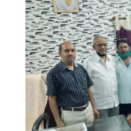
पर
दी
गई
भावभीनी
विदाई*