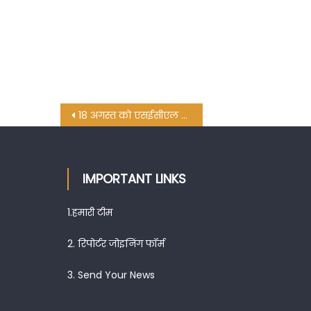
Post
18 अगस्त को एसईसीएल में होगा जबरदस्त हड़ताल- कामरेड हरिद्वार सिंह
navigation
IMPORTANT LINKS
1.
हमारी टीम
2.
रिपोर्टर जोइनिंग फॉर्म
3.
Send Your News