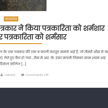
मध्यप्रदेश
्रकार ने किया पत्रकारिता को शर्मशार
 पत्रकारिता को शर्मसार
चैनल के एक पत्रकार की एक ब काली करतूत सामने आई है, जो तीसरी आँख से न
) लेते हुए कैद हो गया , रीवा मे आर. के. इंफ्रा कंपनी जिसका काम श्याम शाह
ेडिकल कॉलेज […]
Author
on
rakesh
Comments Off
आईबीसी24
न्यूज़
चैनल
के
पत्रकार
ने