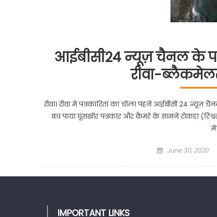
आईबीसी24 न्यूज़ चैनल के पत
रीवा-ब्लैकमेलर
रीवा। रीवा मे पत्रकारिता का चोला पहने आईबीसी 24 न्यूज़ 
बच पाया घूंसखोर पत्रकार और कैमरे के सामने रोकड़ा (रिश्वत
म
Posted
June 30, 2020
on
IMPORTANT LINKS