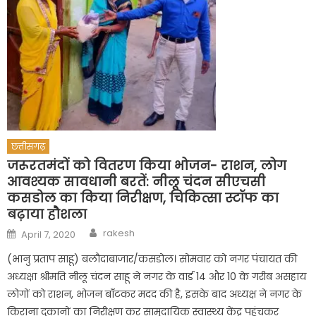
छत्तीसगढ़
जरूरतमंदों को वितरण किया भोजन- राशन, लोग
आवश्यक सावधानी बरतें: नीलू चंदन सीएचसी
कसडोल का किया निरीक्षण, चिकित्सा स्टॉफ का
बढ़ाया हौशला
Author
Posted
rakesh
April 7, 2020
on
(भानु प्रताप साहू) बलौदाबाजार/कसडोल। सोमवार को नगर पंचायत की
अध्यक्षा श्रीमति नीलू चंदन साहू ने नगर के वार्ड 14 और 10 के गरीब असहाय
लोगों को राशन, भोजन बाँटकर मदद की है, इसके बाद अध्यक्ष ने नगर के
किराना दुकानों का निरीक्षण कर सामुदायिक स्वास्थ्य केंद्र पहुंचकर