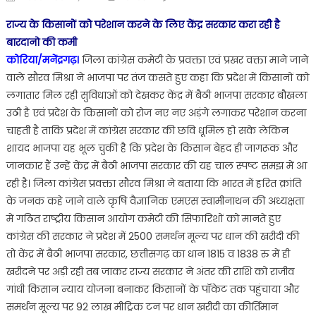
on
जिला
राज्य के किसानों को परेशान करने के लिए केंद्र सरकार करा रही है
कांग्रेस
बारदानो की कमी
प्रवक्ता
कोरिया/मनेंद्रगढ़।
जिला कांग्रेस कमेटी के प्रवक्ता एवं प्रखर वक्ता माने जाने
सौरव
मिश्रा
वाले सौरव मिश्रा ने भाजपा पर तंज कसते हुए कहा कि प्रदेश में किसानों को
ने
लगातार मिल रही सुविधाओं को देखकर केंद्र में बैठी भाजपा सरकार बौखला
केंद्र
उठी है एवं प्रदेश के किसानों को रोज नए नए अड़ंगे लगाकर परेशान करना
सरकार
चाहती है ताकि प्रदेश में कांग्रेस सरकार की छवि धूमिल हो सके लेकिन
को
शायद भाजपा यह भूल चुकी है कि प्रदेश के किसान बेहद ही जागरूक और
लिया
जानकार हैं उन्हें केंद्र में बैठी भाजपा सरकार की यह चाल स्पष्ट समझ में आ
आड़े
रही है। जिला कांग्रेस प्रवक्ता सौरव मिश्रा ने बताया कि भारत में हरित क्रांति
हाथ
के जनक कहे जाने वाले कृषि वैज्ञानिक एमएस स्वामीनाथन की अध्यक्षता
में गठित राष्ट्रीय किसान आयोग कमेटी की सिफारिशों को मानते हुए
कांग्रेस की सरकार ने प्रदेश में 2500 समर्थन मूल्य पर धान की खरीदी की
तो केंद्र में बैठी भाजपा सरकार, छत्तीसगढ़ का धान 1815 व 1838 रु में ही
खरीदने पर अड़ी रही तब जाकर राज्य सरकार ने अंतर की राशि को राजीव
गांधी किसान न्याय योजना बनाकर किसानों के पॉकेट तक पहुंचाया और
समर्थन मूल्य पर 92 लाख मीट्रिक टन पर धान खरीदी का कीर्तिमान