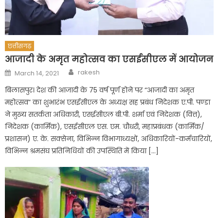
छत्तीसगढ़
आजादी के अमृत महोत्सव का एसईसीएल में आयोजन
Author
Posted
rakesh
March 14, 2021
on
बिलासपुर। देश की आजादी के 75 वर्ष पूर्ण होने पर “आजादी का अमृत
महोत्सव” का शुभारंभ एसईसीएल के अध्यक्ष सह प्रबंध निदेशक ए.पी. पण्डा
ने मुख्य सतर्कता अधिकारी, एसईसीएल बी.पी. शर्मा एवं निदेशक (वित्त),
निदेशक (कार्मिक), एसईसीएल एस. एम. चौधरी, महाप्रबंधक (कार्मिक/
प्रशासन) ए. के. सक्सेना, विभिन्न विभागाध्यक्षों, अधिकारियों-कर्मचारियों,
विभिन्न श्रमसंघ प्रतिनिधियों की उपस्थिति में किया […]