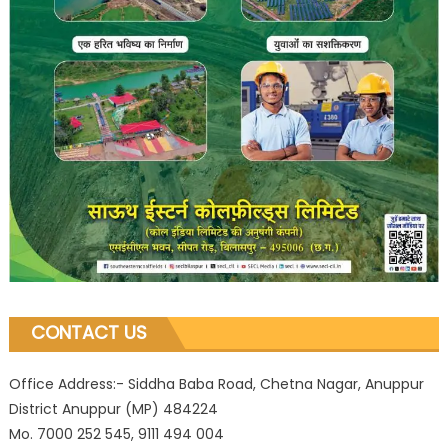
CONTACT US
Office Address:- Siddha Baba Road, Chetna Nagar, Anuppur
District Anuppur (MP) 484224
Mo. 7000 252 545, 9111 494 004