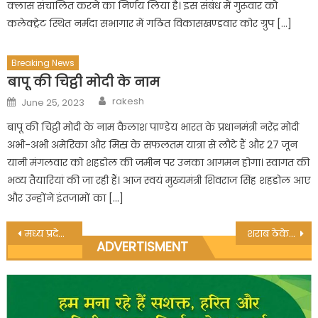
क्लास संचालित करने का निर्णय लिया है। इस संबंध में गुरूवार को
कलेक्ट्रेट स्थित नर्मदा सभागार में गठित विकासखण्डवार कोर ग्रुप […]
Breaking News
बापू की चिट्ठी मोदी के नाम
Author
Posted
rakesh
June 25, 2023
on
बापू की चिट्ठी मोदी के नाम कैलाश पाण्डेय भारत के प्रधानमंत्री नरेंद्र मोदी
अभी-अभी अमेरिका और मिस्र के सफलतम यात्रा से लौटे हैं और 27 जून
यानी मंगलवार को शहडोल की जमीन पर उनका आगमन होगा। स्वागत की
भव्य तैयारियां की जा रही हैं। आज स्वयं मुख्यमंत्री शिवराज सिंह शहडोल आए
और उन्होंने इंतजामों का […]
Post
मध्य प्रदेश विधानसभा अध्यक्ष का अनूपपुर जिले में हुआ आगमन, हुआ स्वागत
शराब ठेकेदार के सामने असहाय नजर आती पुलिस एवं आबकारी विभाग
ADVERTISMENT
navigation