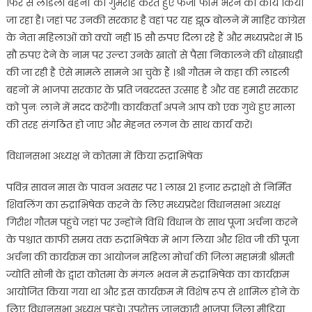
फिर से लाडली बहनों को गुमराह करते हुए फर्जी फॉर्म भरने का कार्य किया
जा रहा है। जहां पर उनकी सरकार है वहां पर यह झूठ बोलने में माहिर कांग्रेस
के नेता महिलाओं को क्यों नहीं 15 सौ रुपए दिला रहे हैं और मध्यप्रदेश में 15
सौ रुपए देने के नाम पर उल्टा उनके खातों से पैसा निकालने की धोखाधड़ी
की जा रही है ऐसे मामले सामने आ चुके हैं ।श्री गौतम ने कहा की लाडली
बहनों में भाजपा सरकार के प्रति जबरदस्त उत्साह है और वह हमारी सरकार
को पुनः लाने में मदद करेंगी। कार्यकर्ता अपने आप को एक गुथे हुए माला
की तरह संगठित हो जाए और मेहनत लगन के साथ कार्य करें।
विधानसभा अध्यक्ष ने कोतमा में किया रुद्राभिषेक
पवित्र सावन मास के पावन अवसर पर 1 लाख 21 हजार रुद्राक्षो से निर्मित
शिवलिंग का रुद्राभिषेक करने के लिए मध्यप्रदेश विधानसभा अध्यक्ष
गिरीश गौतम पहुंचे जहां पर उन्होंने विधि विधान के साथ पूजा अर्चना करने
के पश्चात काफी समय तक रुद्राभिषेक में भाग लिया और शिव जी की पूजा
अर्चना की कार्यक्रम का आयोजन महिला मोर्चा की जिला महामंत्री श्रीमती
ज्योति सोनी के द्वारा कोतमा के मंगल भवन में रुद्राभिषेक का कार्यक्रम
आयोजित किया गया था और इस कार्यक्रम में विशेष रूप से शामिल होने के
लिए विधानसभा अध्यक्ष पहुंचे। उपरोक्त जानकारी भाजपा जिला मीडिया