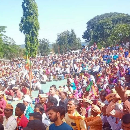
सियों
न
न
े