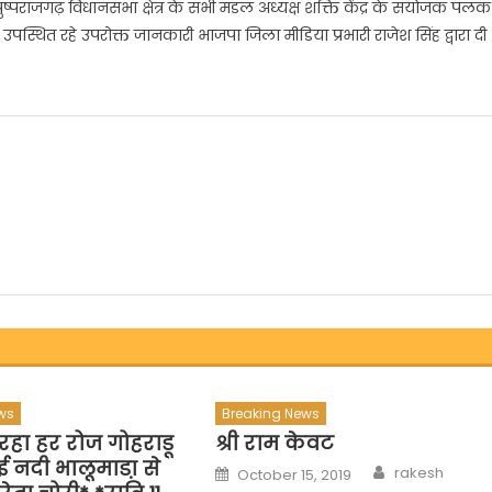
ुष्पराजगढ़ विधानसभा क्षेत्र के सभी मंडल अध्यक्ष शक्ति केंद्र के संयोजक पलक
 उपस्थित रहे उपरोक्त जानकारी भाजपा जिला मीडिया प्रभारी राजेश सिंह द्वारा दी
ws
Breaking News
हा हर रोज गोहराडू
श्री राम केवट
ई नदी भालूमाडा़ से
Author
Posted
rakesh
October 15, 2019
on