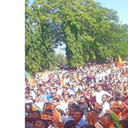
आदिवा
का
सम्मा
:-
केंद्रीय
मंत्री
फग्ग
सिंह
कुलस्त