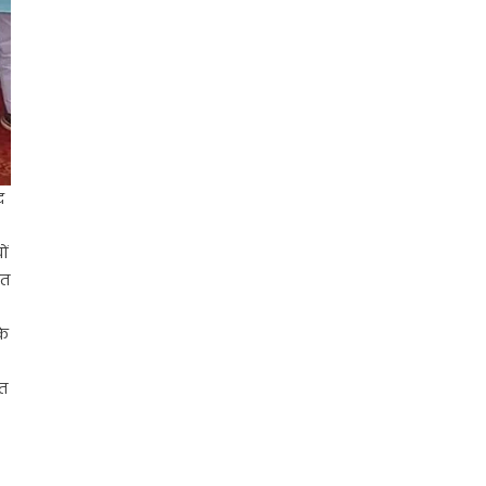
द
ों
ित
के
ित