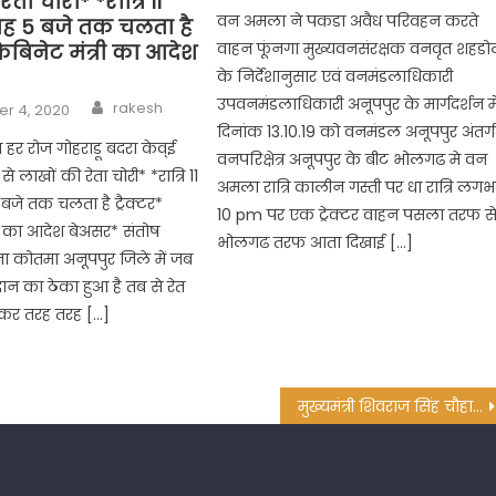
ेता चोरी* *रात्रि 11
वन अमला ने पकडा अवैध परिवहन करते
ुबह 5 बजे तक चलता है
वाहन फूंनगा मुख्यवनसंरक्षक वनवृत शहड
*कैबिनेट मंत्री का आदेश
के निर्देशानुसार एवं वनमंडलाधिकारी
Author
उपवनमंडलाधिकारी अनूपपुर के मार्गदर्शन मे
rakesh
r 4, 2020
दिनांक 13.10.19 को वनमंडल अनूपपुर अंतर्
हर रोज गोहराडू बदरा केव्ई
वनपरिक्षेत्र अनूपपुर के बीट भोलगढ मे वन
से लाखों की रेता चोरी* *रात्रि 11
अमला रात्रि कालीन गस्ती पर धा रात्रि लग
 बजे तक चलता है ट्रैक्टर*
10 pm पर एक ट्रेक्टर वाहन पसला तरफ स
री का आदेश बेअसर* संतोष
भोलगढ तरफ आता दिखाई […]
ा कोतमा अनूपपुर जिले में जब
ान का ठेका हुआ है तब से रेत
ेकर तरह तरह […]
मुख्यमंत्री शिवराज सिंह चौहान ने भाजपा प्रत्याशी हीरा सिंह श्याम के पक्ष में मांगा जनता का आशीर्वाद