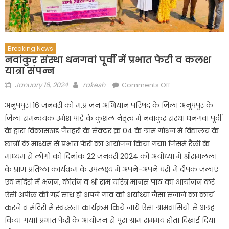
Breaking News
नवांकुर संस्था धनगवां पूर्वी में प्रभात फेरी व कलश
यात्रा संपन्न
Posted
Author
on
January 16, 2024
rakesh
Comments Off
on
नवांकुर
अनूपपुर। 16 जनवरी को म.प्र जन अभियान परिषद के जिला अनूपपुर के
संस्था
जिला समन्वयक उमेश पांडे के कुशल नेतृत्व में नवांकुर संस्था धनगवां पूर्वी
धनगवां
के द्वारा विकासखंड जैतहरी के सेक्टर क्र 04 के ग्राम गोधन में विद्यालय के
पूर्वी
में
छात्रों के माध्यम से प्रभात फेरी का आयोजन किया गया। जिसमे रैली के
प्रभात
माध्यम से लोगो को दिनांक 22 जनवरी 2024 को अयोध्या में श्रीरामलला
फेरी
के प्राण प्रतिष्ठा कार्यक्रम के उपलक्ष्य में अपने-अपने घरों में दीपक जलाएं
व
एवं मंदिरो में भजन, कीर्तन व श्री राम चरित्र मानस पाठ का आयोजन करें
कलश
ऐसी अपील की गई साथ ही अपने गांव को अयोध्या जैसा सजाने का कार्य
यात्रा
करने व मंदिरो में स्वच्छता कार्यक्रम किये जाये ऐसा ग्रामवासियों से अग्रह
संपन्न
किया गया। प्रभात फेरी के आयोजन से पूरा ग्राम राममय होता दिखाई दिया