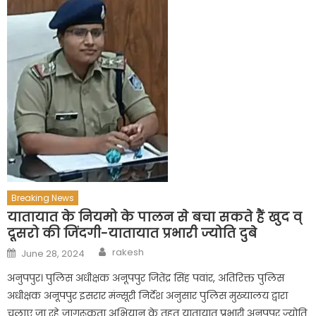
Breaking News
यातायात के नियमो के पालन से बचा सकते हैं खुद व्
दूसरो की जिंदगी-यातायात प्रभारी ज्योति दुबे
Author
Posted
rakesh
June 28, 2024
on
अनुपपुर। पुलिस अधीक्षक अनूपपुर जितेंद्र सिंह पवांर, अतिरिक्त पुलिस
अधीक्षक अनूपपुर इसरार मंन्सूरी निर्देश अनुसार पुलिस मुख्यालय द्वारा
चलाए जा रहे जागरूकता अभियान के तहत यातायात प्रभारी अनूपपुर ज्योति