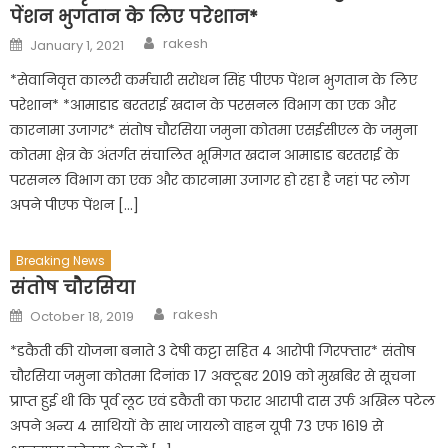
पेंशन भुगतान के लिए परेशान*
Author
Posted
rakesh
January 1, 2021
on
*सेवानिवृत्त कालरी कर्मचारी सरोधन सिंह पीएफ पेंशन भुगतान के लिए
परेशान* *आमाडाड बरतराई खदान के परसनल विभाग का एक और
कारनामा उजागर* संतोष चौरसिया जमुना कोतमा एसईसीएल के जमुना
कोतमा क्षेत्र के अंतर्गत संचालित भूमिगत खदान आमाडाड बरतराई के
परसनल विभाग का एक और कारनामा उजागर हो रहा है जहां पर लोग
अपने पीएफ पेंशन […]
Breaking News
संतोष चौरसिया
Author
Posted
rakesh
October 18, 2019
on
*डकैती की योजना बनाते 3 देषी कट्टा सहित 4 आरोपी गिरफ्तार* संतोष
चौरसिया जमुना कोतमा दिनांक 17 अक्टूबर 2019 को मुखबिर से सूचना
प्राप्त हुई थी कि पूर्व लूट एवं डकैती का फरार आरापी दास उर्फ अखिल पटेल
अपने अन्य 4 साथियों के साथ जायलो वाहन यूपी 73 एफ 1619 से