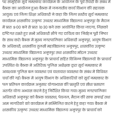
जी
पर सामूहिक सूर्य नमस्कार कार्यक्रम के आयोजन के पूर्व तैयारी के संबंध में
के
बैठक का आयोजन हुआ। बैठक में जनजातीय कार्य विभाग की सहायक
जन्म
आयुक्त एवं जिला शिक्षा अधिकारी ने कहा कि जिला स्तरीय सूर्य नमस्कार
दिवस
कार्यक्रम शासकीय उत्कृष्ट उच्चतर माध्यमिक विद्यालय अनूपपुर के मैदान
के
में प्रातः 9ः00 बजे से प्रातः 10ः30 बजे तक आयोजित किया जाएगा, जिसको
उपलक्ष्य
दृष्टिगत रखते हुए सभी अधिकारी सौंपे गए दायित्व का निर्वहन पूरी निष्ठा
में
के साथ करें। बैठक में मुख्य नगरपालिका अधिकारी अनूपपुर, आयुष विभाग
युवा
के अधिकारी, शासकीय तुलसी महाविद्यालय अनूपपुर, शासकीय उत्कृष्ट
दिवस
उच्चतर माध्यमिक विद्यालय अनूपपुर तथा शासकीय मॉडल उच्चतर
पर
माध्यमिक विद्यालय अनूपपुर के प्राचार्य सहित विभिन्न विद्यालयों के प्राचार्य
उत्कृष्ट
उपस्थित थे। बैठक में अतिरिक्त पुलिस अधीक्षक द्वारा सूर्य नमस्कार में
विद्यालय
अनूपपुर
आवश्यक पुलिस बल व्यवस्था एवं यातायात व्यवस्था के संबंध में विधिवत
में
चर्चा की गई। बैठक में आयुष विभाग के अधिकारियों को सूर्य नमस्कार के
होगा
पल प्रतिपल कार्यक्रम अनुसार योगाभ्यास की प्रस्तुति एवं सीधा प्रसारण
जिला
अंतर्गत योगा अभ्यास करने हेतु निर्देशित किया गया। मुख्य नगरपालिका
स्तरीय
अधिकारी अनूपपुर को बैठक व्यवस्था, पेयजल, मैदान की साफ सफाई तथा
कार्यक्रम
आम नागरिकों को कार्यक्रम में सम्मिलित करने हेतु कहा गया। बैठक में
शासकीय उत्कृष्ट उच्चतर माध्यमिक विद्यालय अनूपपुर के प्राचार्य को