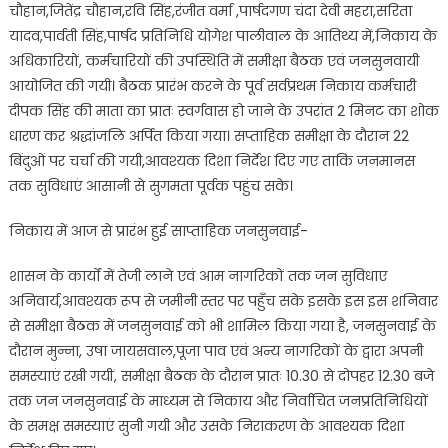
हुआ
चौहान,जितेंद्र चौहान,रवि सिंह,रंजीत वर्मा ,पार्षदगण चंदा देवी महरा,सरिता
संपन्न
यादव,पार्वती सिंह,पार्षद प्रतिनिधि योगेश पालीवाल के आतिथ्य में,निकाय के
अधिकारियों, कर्मचारियों की उपस्थिति में समीक्षा बैठक एवं जनसुनवायी
आयोजित की गयी। बैठक प्रारंभ करने के पूर्व सर्वप्रथम निकाय कर्मचारी
दीपक सिंह की माता का प्रातः स्वर्गवास हो जाने के उपरांत 2 मिनट का शोक
धारण कर श्रद्धांजलि अर्पित किया गया। सप्ताहिक समीक्षा के दौरान 22
बिंदुओं पर चर्चा की गयी,आवश्यक दिशा निर्देश दिए गए ताकि जनमानस
तक सुविधाएं आसानी से सुगमता पूर्वक पहुंच सके।
निकाय में आज से प्रारंभ हुई साप्ताहिक जनसुनवाई-
शासन के कार्यों में तेजी लाने एवं आम नागरिकों तक जन सुविधाए
अनिवार्य,आवश्यक रूप से जमीनी स्तर पर पहुँच सके इसके इस इस शनिवार
से समीक्षा बैठक में जनसुनवाई को भी शामिल किया गया है, जनसुनवाई के
दौरान मुन्ना, उषा जायसवाल,पूजा पाव एवं अन्य नागरिकों के द्वारा अपनी
समस्याएं रखी गयीं, समीक्षा बैठक के दौरान प्रातः 10.30 से दोपहर 12.30 बजे
तक जन जनसुनवाई के माध्यम से निकाय और निर्वाचित जनप्रतिनिधियों
के समक्ष समस्याएं सुनी गयी और उसके निराकरण के आवश्यक दिशा