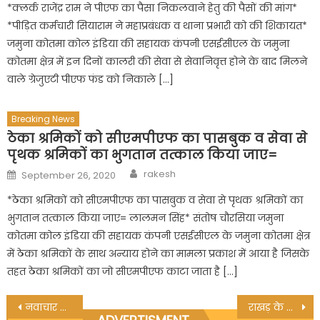
*क्लर्क राजेंद्र राम ने पीएफ का पैसा निकलवाने हेतु की पैसों की मांग*
*पीड़ित कर्मचारी सियाराम ने महाप्रबंधक व थाना प्रभारी को की शिकायत*
जमुना कोतमा कोल इंडिया की सहायक कंपनी एसईसीएल के जमुना
कोतमा क्षेत्र में इन दिनों कालरी की सेवा से सेवानिवृत्त होने के बाद मिलने
वाले ग्रेजुएटी पीएफ फंड को निकाले […]
Breaking News
ठेका श्रमिकों को सीएमपीएफ का पासबुक व सेवा से
पृथक श्रमिकों का भुगतान तत्काल किया जाए=
Author
Posted
rakesh
September 26, 2020
on
*ठेका श्रमिकों को सीएमपीएफ का पासबुक व सेवा से पृथक श्रमिकों का
भुगतान तत्काल किया जाए= लालमन सिंह* संतोष चौरसिया जमुना
कोतमा कोल इंडिया की सहायक कंपनी एसईसीएल के जमुना कोतमा क्षेत्र
में ठेका श्रमिकों के साथ अन्याय होने का मामला प्रकाश में आया है जिसके
तहत ठेका श्रमिकों का जो सीएमपीएफ काटा जाता है […]
Post
नवाचार की ओर लगातार बढ़ रहा निकाय आपका विकास -आपके साथ के बाद
राखड़ के गुबार से घुट रही सांसें, बरगवां-अमलाई और किल्हौरी के रहवासी परेशान