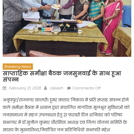
Breaking News
साप्ताहिक समीक्षा बैठक जनसुनवाई के साथ हुआ
संपन्न
Posted
Author
on
February 21, 2026
rakesh
Comments Off
on
साप्ताहिक
अनूपपुर/राजनगर कालरी। डूमर कछार निकाय में प्रति सप्ताह संपन्न होने
समीक्षा
वाले समीक्षा बैठक में शासन द्वारा संचालित नागरिक मूलभूत सुविधाओं को
बैठक
जनसामान्य में सहज उपलब्धता हेतु 21 फरवरी दिन शनिवार को परिषद
जनसुनवाई
के
सभागार में डॉ.सुनील कुमार चौरसिया अध्यक्ष एवं जिला योजना समिति के
साथ
सदस्य के मुख्यातिथ्य,निर्वाचित जन प्रतिनिधियों सभापति महेश