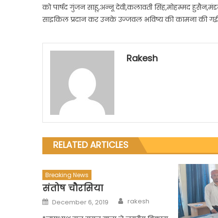
की
को पार्षद गुंजन साहू,अन्नू देवी,कलावती सिंह,मोहम्मद हुसैन
नगर
साइकिल प्रदान कर उनके उज्जवल भविष्य की कामना की गई
पालिका
बिजुरी
ने
Rakesh
की
सहायता
RELATED ARTICLES
Breaking News
संतोष चौरसिया
Author
Posted
rakesh
December 6, 2019
on