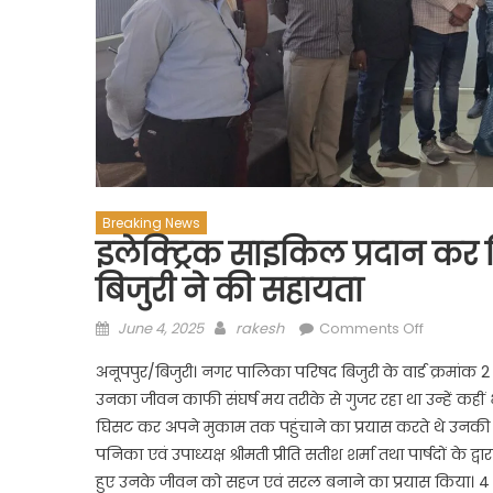
Breaking News
इलेक्ट्रिक साइकिल प्रदान कर
बिजुरी ने की सहायता
Posted
Author
on
June 4, 2025
rakesh
Comments Off
on
इलेक्ट्रिक
अनूपपुर/बिजुरी। नगर पालिका परिषद बिजुरी के वार्ड क्रमांक 
साइकिल
उनका जीवन काफी संघर्ष मय तरीके से गुजर रहा था उन्हें क
प्रदान
घिसट कर अपने मुकाम तक पहुंचाने का प्रयास करते थे उनकी स
कर
विकलांग
पनिका एवं उपाध्यक्ष श्रीमती प्रीति सतीश शर्मा तथा पार्षदों क
व्यक्ति
हुए उनके जीवन को सहज एवं सरल बनाने का प्रयास किया। 4