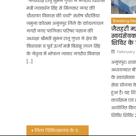
*नपाध्यक्ष राजू सुमन गुप्ता ने नगरीय विकास
मंत्री जयवर्धन सिंह से मिलकर नगर की
चौतरफा विकास की चर्चा* संतोष चौरसिया
Breaking Ne
जमुना कोतमा अनूपपुर जिले के कोयलांचल
जैतहरी मह
नगरी नगर पालिका परिषद पसान की
स्वयंसेवक
अध्यक्षा श्रीमती सुमन राजू गुप्ता ने क्षेत्र के
शिविर के
विधायक व पूर्व ऊर्जा मंत्री बिसाहू लाल सिंह
Posted
February 
के नेतृत्व में भोपाल जाकर नगरीय विकास
on
[…]
अनूपपुर। शासक
अध्ययनरत बीए द
के स्वयंसेवक 
सेवा योजना के
हुआ है। यह श
कार्यक्रम एवं
आयोजित किया ज
शिविर शिविर 
Post
जिला चिकित्सालय के एनआरसी में भर्ती 15 माह के बच्चे को सिविल सर्जन डॉक्टर राय ने किया रक्तदान