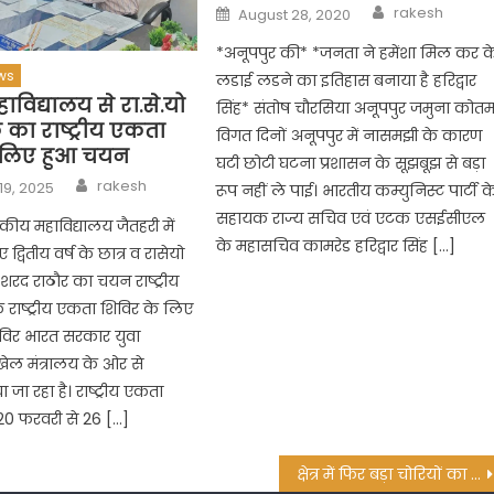
Author
Posted
rakesh
August 28, 2020
on
*अनूपपुर की* *जनता ने हमेंशा मिल कर क
ws
लडाई लडने का इतिहास बनाया है हरिद्वार
ाविद्यालय से रा.से.यो
सिंह* संतोष चौरसिया अनूपपुर जमुना कोतम
 का राष्ट्रीय एकता
विगत दिनों अनूपपुर में नासमझी के कारण
 लिए हुआ चयन
घटी छोटी घटना प्रशासन के सूझबूझ से बड़ा
Author
rakesh
19, 2025
रूप नहीं ले पाई। भारतीय कम्युनिस्ट पार्टी क
सहायक राज्य सचिव एवं एटक एसईसीएल
ीय महाविद्यालय जैतहरी में
के महासचिव कामरेड हरिद्वार सिंह […]
्वितीय वर्ष के छात्र व रासेयो
शरद राठौर का चयन राष्ट्रीय
 राष्ट्रीय एकता शिविर के लिए
िविर भारत सरकार युवा
 खेल मंत्रालय के ओर से
ा रहा है। राष्ट्रीय एकता
20 फरवरी से 26 […]
क्षेत्र में फिर बड़ा चोरियों का सिलसिला,ज्वेलरी की दुकान में चोरों ने किया हाथ साफ