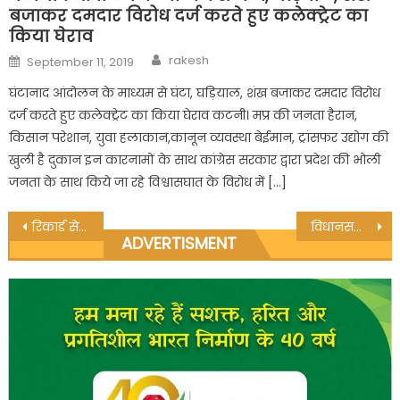
बजाकर दमदार विरोध दर्ज करते हुए कलेक्ट्रेट का
किया घेराव
Author
Posted
rakesh
September 11, 2019
on
घंटानाद आंदोलन के माध्यम से घंटा, घड़ियाल, शंख बजाकर दमदार विरोध
दर्ज करते हुए कलेक्ट्रेट का किया घेराव कटनी। मप्र की जनता हैरान,
किसान परेशान, युवा हलाकान,कानून व्यवस्था बेईमान, ट्रांसफर उद्योग की
खुली है दुकान इन कारनामों के साथ कांग्रेस सरकार द्वारा प्रदेश की भोली
जनता के साथ किये जा रहे विश्वासघात के विरोध में […]
Post
रिकार्ड से नाम गायब कर हड़प ली मुआवजा की राशि
विधानसभा स्तरीय वाॅलीबाॅल प्रतियोगिता का आयोजन
ADVERTISMENT
navigation