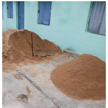
रहा
हर
रोज
केव्ई
नदी
भालूमाडा़
से
लाखों
की
रेति
चोरी*