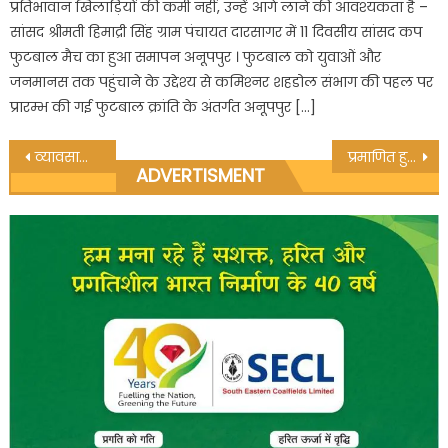
प्रतिभावान खिलाड़ियों की कमी नहीं, उन्हें आगे लाने की आवश्यकता है –
सांसद श्रीमती हिमाद्री सिंह ग्राम पंचायत दारसागर में 11 दिवसीय सांसद कप
फुटबाल मैच का हुआ समापन अनूपपुर । फुटबाल को युवाओं और
जनमानस तक पहुंचाने के उद्देश्‍य से कमिश्‍नर शहडोल संभाग की पहल पर
प्रारम्भ की गई फुटबाल क्रांति के अंतर्गत अनूपपुर […]
Post
व्यावसायिक कोयला खनन से शुरू होगा छत्तीसगढ़ में प्रगति का नया दौर: प्रल्हाद जोशी
प्रमाणित हुआ तितरीपोड़ी ग्राम पंचायत का भ्रष्टाचार*
ADVERTISMENT
navigation