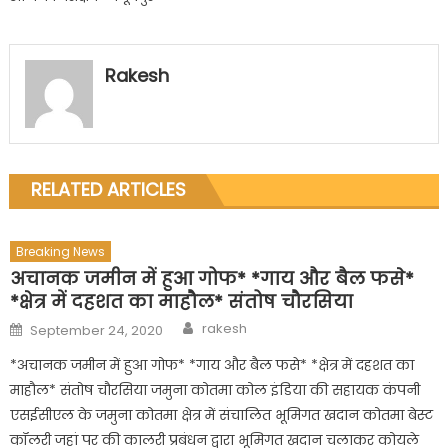
Rakesh
RELATED ARTICLES
Breaking News
अचानक जमीन में हुआ गोफ* *गाय और बैल फसे*
*क्षेत्र में दहशत का माहौल* संतोष चौरसिया
Author
Posted
rakesh
September 24, 2020
on
*अचानक जमीन में हुआ गोफ* *गाय और बैल फसे* *क्षेत्र में दहशत का
माहौल* संतोष चौरसिया जमुना कोतमा कोल इंडिया की सहायक कंपनी
एसईसीएल के जमुना कोतमा क्षेत्र में संचालित भूमिगत खदान कोतमा बेस्ट
कॉलरी जहां पर की कालरी प्रबंधन द्वारा भूमिगत खदान चलाकर कोयले