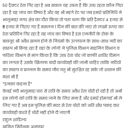
50 ट्रैक्टर रेता गिर रहा है अब सवाल यह उठता है कि उक्त रहता कौन गिरा
रहा है यह जांच का विषय है और वह भी महंगे रेट पर जब हमारे प्रतिनिधि ने
भालूमाडा़ नगर क्षेत्र का दौरा किया तो पता चला कि प्रति ट्रैक्टर 4 हजार से
₹5 हजार में गिराए गए हैं मसलन 1 दिन की बात की जाए तो लाखों रुपए का
रेता प्रतिदिन गिर रहा है यह जांच का विषय है इस एनजीटी के रोक के
बावजूद भी अवैध खनन होने से नियमों के उल्लंघन के साथ-साथ नदी का
स्वरूप भी बिगड़ रहा है यहां के लोगों ने पुलिस विभाग माइनिंग विभाग व
फॉरेस्ट विभाग से मांग किया है कि उक्त रेता चोर जो काफी शातिर दिमाग
का लगता है उसके खिलाफ कड़ी कार्यवाही की जानी चाहिए ताकि नदियों
का स्वरूप व प्रजनन के समय जीव जंतु भी सुरक्षित रह सकें जो शासन की
मंशा भी है
*इनका कहना है*
केवई नदी भालूमाडा़ घाट से रात्रि के समय अवैध रेता चोरी हो रही है तो अभी
हम लोगों को रात्रि के समय जाने के लिए मना है और हमारे होमगार्ड भी ले
लिए गए हैं अब हम पुलिस की मदद से रेता चोरों को अति शीघ्र पकड़ कर
कार्यवाही करते हैं चोरी नहीं होने दी जाएगी
राहुल शांडिल्य
खनिज निरीक्षक अनूपपुर