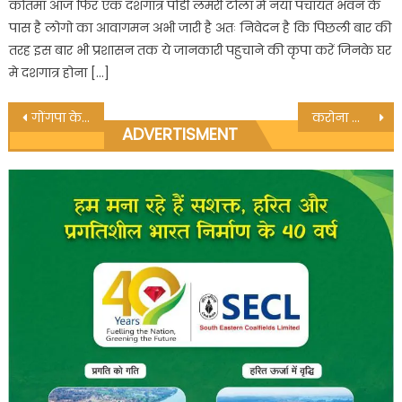
कोतमा आज फिर एक दशगात्र पोंडी लमरी टोला में नया पंचायत भवन के
पास है लोगो का आवागमन अभी जारी है अतः निवेदन है कि पिछली बार की
तरह इस बार भी प्रशासन तक ये जानकारी पहुचाने की कृपा करें जिनके घर
मे दशगात्र होना […]
Post
गोंगपा के राष्ट्रीय अध्यक्ष की मौत की जांच सीबीआई से कराए-कमलनाथ संतोष चौरसिया
करोना को हराकर सपरिवार घर लौटे पत्रकार सुरेश शर्मा*
ADVERTISMENT
navigation