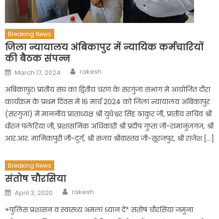
Breaking News
जिला न्यायालय अंबिकापुर में न्यायिक कर्मचारियों
की बैठक संपन्न
Author
Posted
rakesh
March 17, 2024
on
अंबिकापुर। प्रांतीय संघ का द्वितीय चरण के सरगुजा संभाग में आयोजित दौरा
कार्यक्रम के प्रथम दिवस में 16 मार्च 2024 को जिला न्यायालय अंबिकापुर
(सरगुजा) में माननीय प्रांताध्यक्ष श्री युधेश्वर सिंह ठाकुर जी, प्रांतीय सचिव श्री
धीरज पलेरिया जी, प्रशासनिक अधिकारी श्री प्रदीप गुप्ता जी-रामानुजगंज, श्री
आर.आर. मानिकपुरी जी-दुर्ग, श्री संजय श्रीवास्तव जी-सूरजपुर, श्री राजेश […]
Breaking News
संतोष चौरसिया
Author
Posted
rakesh
April 3, 2020
on
+पुलिस प्रशासन व स्वास्थ्य अमला ध्यान दें* संतोष चौरसिया जमुना