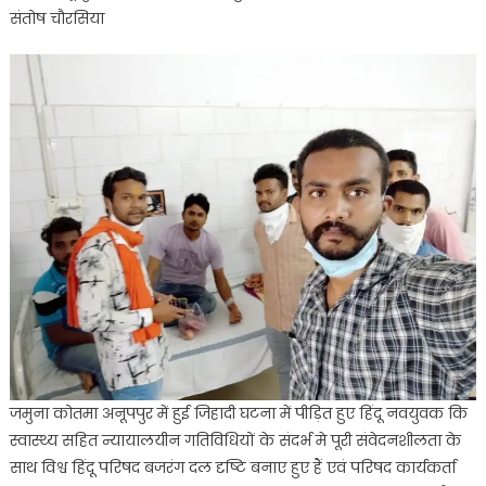
संतोष चौरसिया
युवक
की
व्यथा
जानने
पहुंचे
बजरंगी
संतोष
चौरसिया
जमुना कोतमा अनूपपुर में हुई जिहादी घटना में पीड़ित हुए हिंदू नवयुवक कि
स्वास्थ्य सहित न्यायालयीन गतिविधियों के संदर्भ मे पूरी संवेदनशीलता के
साथ विश्व हिंदू परिषद बजरंग दल दृष्टि बनाए हुए हैं एवं परिषद कार्यकर्ता