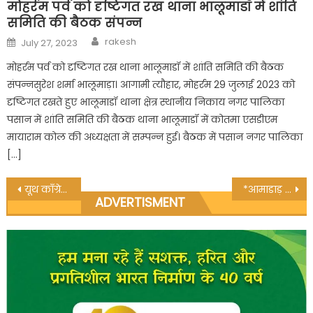
मोहर्रम पर्व को दृष्टिगत रख थाना भालूमाडॉ में शांति
समिति की बैठक संपन्न
Author
Posted
rakesh
July 27, 2023
on
मोहर्रम पर्व को दृष्टिगत रख थाना भालूमाडॉ में शांति समिति की बैठक
संपन्नसुरेश शर्मा भालूमाड़ा। आगामी त्यौहार, मोहर्रम 29 जुलाई 2023 को
दृष्टिगत रखते हुए भालूमाडॉ थाना क्षेत्र स्थानीय निकाय नगर पालिका
पसान में शांति समिति की बैठक थाना भालूमाडॉ में कोतमा एसडीएम
मायाराम कोल की अध्यक्षता में सम्पन्न हुई। बैठक में पसान नगर पालिका
[…]
Post
यूथ काँग्रेस जिलाध्यक्ष गुड्डू चौहान अपने सैकड़ों कार्यकर्ताओं के साथ घर से हुए गिरफ्तार
*आमाडाड़ मे आरटीओ का चेक पोस्ट खुला अवैध वसूली शुरू*
ADVERTISMENT
navigation