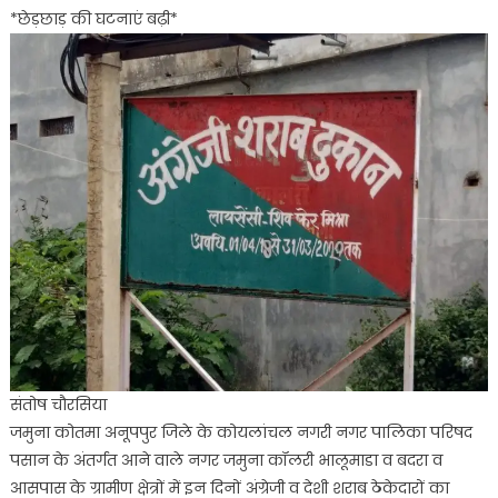
*छेड़छाड़ की घटनाएं बढ़ी*
की
बिक्री
से
नशा
मय
कोयलांचल*
*छेड़छाड़
की
घटनाएं
बढ़ी*
संतोष चौरसिया
जमुना कोतमा अनूपपुर जिले के कोयलांचल नगरी नगर पालिका परिषद
पसान के अंतर्गत आने वाले नगर जमुना कॉलरी भालूमाडा व बदरा व
आसपास के ग्रामीण क्षेत्रों में इन दिनों अंग्रेजी व देशी शराब ठेकेदारों का