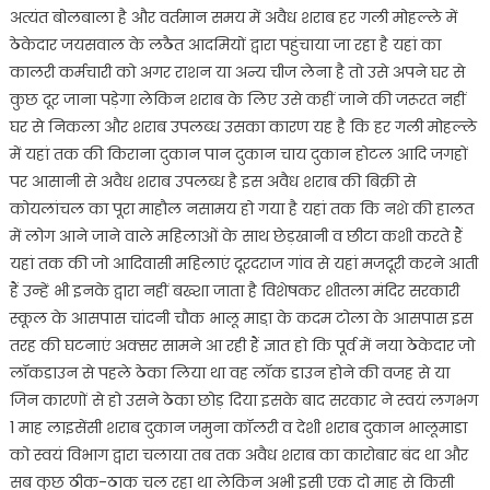
अत्यंत बोलबाला है और वर्तमान समय में अवैध शराब हर गली मोहल्ले में
ठेकेदार जयसवाल के लठैत आदमियों द्वारा पहुंचाया जा रहा है यहां का
कालरी कर्मचारी को अगर राशन या अन्य चीज लेना है तो उसे अपने घर से
कुछ दूर जाना पड़ेगा लेकिन शराब के लिए उसे कहीं जाने की जरूरत नहीं
घर से निकला और शराब उपलब्ध उसका कारण यह है कि हर गली मोहल्ले
में यहां तक की किराना दुकान पान दुकान चाय दुकान होटल आदि जगहों
पर आसानी से अवैध शराब उपलब्ध है इस अवैध शराब की बिक्री से
कोयलांचल का पूरा माहौल नसामय हो गया है यहां तक कि नशे की हालत
में लोग आने जाने वाले महिलाओं के साथ छेड़खानी व छीटा कशी करते हैं
यहां तक की जो आदिवासी महिलाएं दूरदराज गांव से यहां मजदूरी करने आती
हैं उन्हें भी इनके द्वारा नहीं बख्शा जाता है विशेषकर शीतला मंदिर सरकारी
स्कूल के आसपास चांदनी चौक भालू माडा़ के कदम टोला के आसपास इस
तरह की घटनाएं अक्सर सामने आ रही हैं ज्ञात हो कि पूर्व में नया ठेकेदार जो
लॉकडाउन से पहले ठेका लिया था वह लॉक डाउन होने की वजह से या
जिन कारणों से हो उसने ठेका छोड़ दिया इसके बाद सरकार ने स्वयं लगभग
1 माह लाइसेंसी शराब दुकान जमुना कॉलरी व देशी शराब दुकान भालूमाडा
को स्वयं विभाग द्वारा चलाया तब तक अवैध शराब का कारोबार बंद था और
सब कुछ ठीक-ठाक चल रहा था लेकिन अभी इसी एक दो माह से किसी