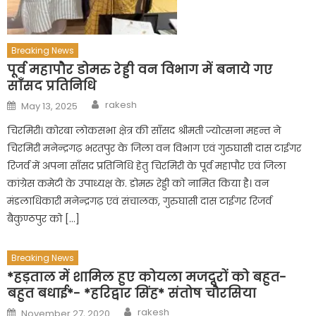
Breaking News
पूर्व महापौर डोमरु रेड्डी वन विभाग में बनाये गए
साँसद प्रतिनिधि
Author
Posted
rakesh
May 13, 2025
on
चिरमिरी। कोरबा लोकसभा क्षेत्र की साँसद श्रीमती ज्योत्सना महन्त ने
चिरमिरी मनेन्द्रगढ़ भरतपुर के जिला वन विभाग एवं गुरुघासी दास टाईगर
रिजर्व में अपना साँसद प्रतिनिधि हेतु चिरमिरी के पूर्व महापौर एवं जिला
कांग्रेस कमेटी के उपाध्यक्ष के. डोमरु रेड्डी को नामित किया है। वन
मंडलाधिकारी मनेन्द्रगढ़ एवं संचालक, गुरुघासी दास टाईगर रिजर्व
बैकुण्ठपुर को […]
Breaking News
*हड़ताल में शामिल हुए कोयला मजदूरों को बहुत-
बहुत बधाई*- *हरिद्वार सिंह* संतोष चौरसिया
Author
Posted
rakesh
November 27, 2020