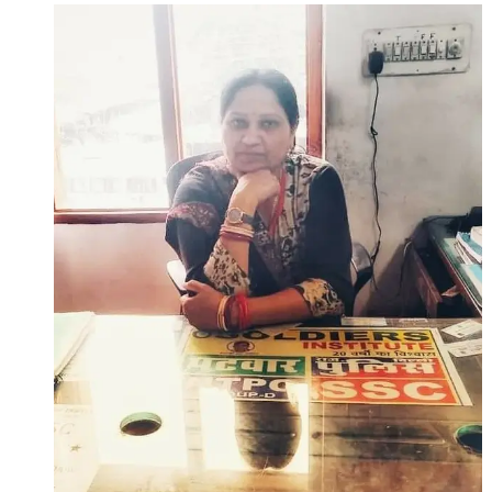
नपा
पसान
अध्यक्ष
पद
की
प्रत्याशी*