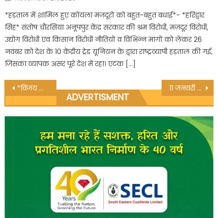
on
*हड़ताल में शामिल हुए कोयला मजदूरों को बहुत-बहुत बधाई*- *हरिद्वार
सिंह* संतोष चौरसिया अनूपपुर केंद्र सरकार की श्रम विरोधी, मज़दूर विरोधी,
उद्योग विरोधी एवं किसान विरोधी नीतियों व विभिन्न मांगों को लेकर 26
नवंबर को देश के 10 केंद्रीय ट्रेड यूनियन के द्वारा राष्ट्रव्यापी हड़ताल की गई,
जिसका व्यापक असर पूरे देश में रहा। एटक […]
Post
*विजय सिंह हो सकते हैं नपा पसान अध्यक्ष पद के प्रत्याशी*
11 जनवरी से शुरू होगी पसान क्षेत्र में नगर बस सेवा:- श्रीमती सुमन राजू गुप्ता
ADVERTISMENT
navigation