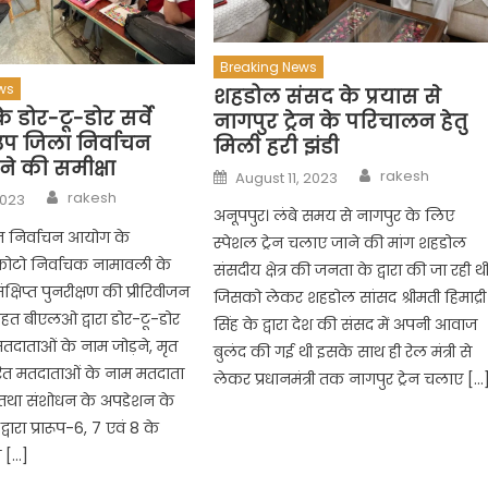
Breaking News
ws
शहडोल संसद के प्रयास से
डोर-टू-डोर सर्वे
नागपुर ट्रेन के परिचालन हेतु
उप जिला निर्वाचन
मिली हरी झंडी
े की समीक्षा
Author
Posted
rakesh
August 11, 2023
on
Author
rakesh
2023
अनूपपुर। लंबे समय से नागपुर के लिए
त निर्वाचन आयोग के
स्पेशल ट्रेन चलाए जाने की मांग शहडोल
 फोटो निर्वाचक नामावली के
संसदीय क्षेत्र की जनता के द्वारा की जा रही थ
ंक्षिप्त पुनरीक्षण की प्रीरिवीजन
जिसको लेकर शहडोल सांसद श्रीमती हिमाद्री
तहत बीएलओ द्वारा डोर-टू-डोर
सिंह के द्वारा देश की संसद में अपनी आवाज
र मतदाताओं के नाम जोड़ने, मृत
बुलंद की गई थी इसके साथ ही रेल मंत्री से
रित मतदाताओं के नाम मतदाता
लेकर प्रधानमंत्री तक नागपुर ट्रेन चलाए […
े तथा संशोधन के अपडेशन के
ारा प्रारूप-6, 7 एवं 8 के
ध […]