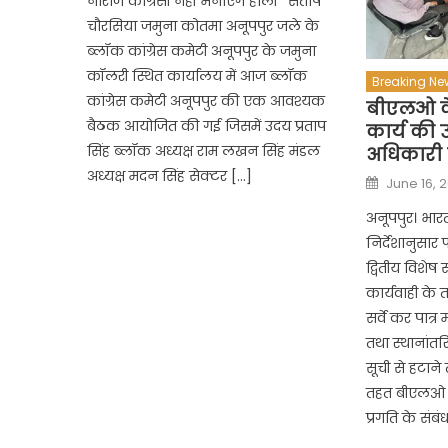
नाराज कांग्रेसी नहीं मनाएंगे होली* संतोष
चौरसिया जमुना कोतमा अनूपपुर जले के
ब्लॉक कांग्रेस कमेटी अनूपपुर के जमुना
कॉलरी स्थित कार्यालय में आज ब्लॉक
Breaking Ne
कांग्रेस कमेटी अनूपपुर की एक आवश्यक
बीएलओ के 
बैठक आयोजित की गई जिसमें उदय प्रताप
कार्य की 
सिंह ब्लॉक अध्यक्ष राम लखन सिंह मंडल
अधिकारी न
अध्यक्ष मदन सिंह सेक्टर […]
Posted
June 16, 
on
अनूपपुर। भार
निर्देशानुसार
द्वितीय विशेष स
कार्यवाही के 
सर्वे कर पात्
तथा स्थानांत
सूची से हटान
तहत बीएलओ द्व
प्रगति के संबं