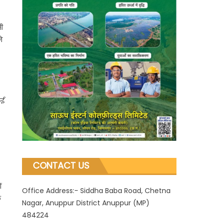
ी
े
कई
CONTACT US
ं
Office Address:- Siddha Baba Road, Chetna
े
Nagar, Anuppur District Anuppur (MP)
484224