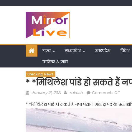
Skip
to
content
राज्य
मध्यप्रदेश
उतरप्रदेश
विदेश
करियर & जॉब
Breaking News
* *मिथिलेश पांडे हो सकते हैं नप
Posted
Author
on
January 13, 2021
rakesh
Comments Off
on
*
* *मिथिलेश पांडे हो सकते हैं नपा पसान अध्यक्ष पद के प्रत्याशी
*मिथि
पांडे
हो
सकते