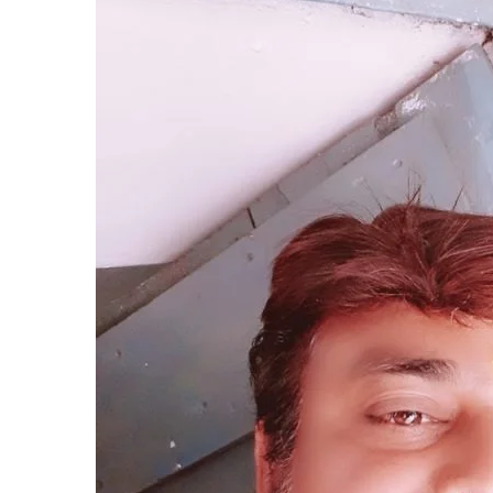
हैं
नपा
पसान
अध्यक्ष
पद
के
प्रत्याशी