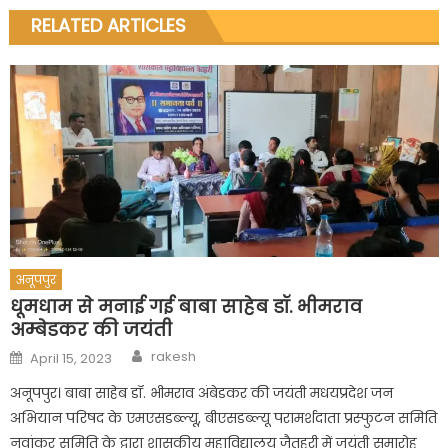
RELATED ARTICLES
अनूपपुर
धूमधाम से मनाई गई बाबा साहेब डॉ. भीमराव
अम्बेडकर की जयंती
Author
Posted
rakesh
April 15, 2023
on
अनूपपुर। बाबा साहेब डॉ. भीमराव अंबेडकर की जयंती मधयप्रदेश जन
अभियान परिषद के एमएसडब्ल्यू, बीएसडब्ल्यू परामर्शदाता प्रस्फुटन समिति
नवांकुर समिति के द्वारा शासकीय महाविद्यालय जैतहरी में जयंती समारोह