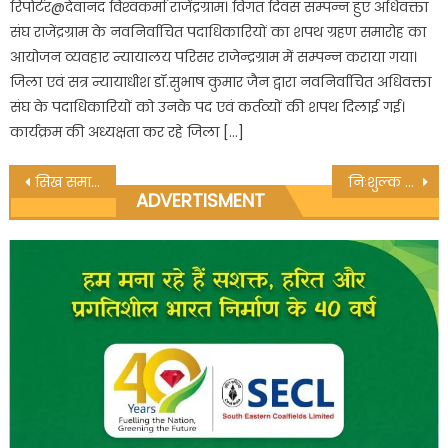
रिपोर्टर@देवानंद विश्‍वकर्मा राजेंद्रग्राम। विगत दिवस सम्पन्न हुए अधिवक्ता
संघ राजेंद्रग्राम के नवनिर्वाचित पदाधिकारियों का शपथ ग्रहण समारोह का
आयोजन व्यवहार न्यायालय परिसर राजेन्द्रग्राम में सम्पन्न कराया गया।
जिला एवं सत्र न्यायाधीश डॉ.सुभाष कुमार जैन द्वारा नवनिर्वाचित अधिवक्ता
संघ के पदाधिकारियों को उनके पद एवं कर्तव्यों की शपथ दिलाई गई।
कार्यक्रम की अध्यक्षता कर रहे जिला […]
Post
सिख समाज यूथ विंग द्वारा किया गया रक्तदान
निःशुल्क महिला सिलाई कढ़ाई केंद्र का हुआ शुभारंभ
ADVERTISMENT
navigation