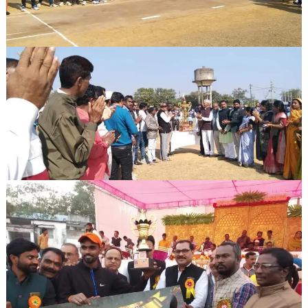
क्र.-04
की
टीम
बनी
विजेता