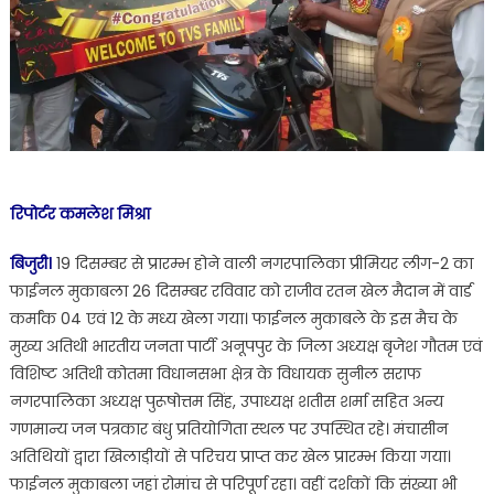
रिपोर्टर कमलेश मिश्रा
बिजुरी।
19 दिसम्बर से प्रारम्भ होने वाली नगरपालिका प्रीमियर लीग-2 का
फाईनल मुकाबला 26 दिसम्बर रविवार को राजीव रतन खेल मैदान में वार्ड
कर्मांक 04 एवं 12 के मध्य खेला गया। फाईनल मुकाबले के इस मैच के
मुख्य अतिथी भारतीय जनता पार्टी अनूपपुर के जिला अध्यक्ष बृजेश गौतम एवं
विशिष्ट अतिथी कोतमा विधानसभा क्षेत्र के विधायक सुनील सराफ
नगरपालिका अध्यक्ष पुरूषोत्तम सिंह, उपाध्यक्ष शतीस शर्मा सहित अन्य
गणमान्य जन पत्रकार बंधु प्रतियोगिता स्थल पर उपस्थित रहे। मंचासीन
अतिथियों द्वारा खिलाडी़यों से परिचय प्राप्त कर खेल प्रारम्भ किया गया।
फाईनल मुकाबला जहां रोमांच से परिपूर्ण रहा। वहीं दर्शकों कि संख्या भी