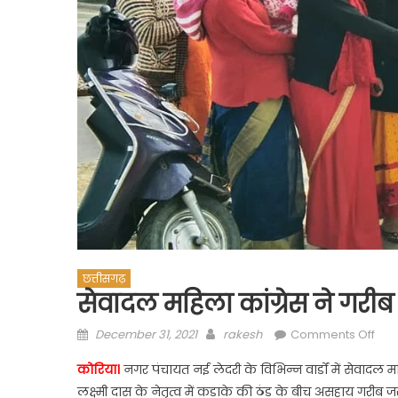
छत्तीसगढ़
सेवादल महिला कांग्रेस ने गरीब
Posted
Author
on
December 31, 2021
rakesh
Comments Off
on
सेव
कोरिया।
नगर पंचायत नई लेदरी के विभिन्न वार्डों में सेवादल
महि
लक्ष्मी दास के नेतृत्व में कड़ाके की ठंड के बीच असहाय गर
कांग्र