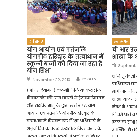
छत्तीसगढ़
छत्तीसगढ़
योग आयोग एवं पतंजलि
बी आर रत
योगपीठ हरिद्वार के तत्वाधान में
शाखा के अ
स्कूली बच्चों को दिया जा रहा है
Posted
Septembe
on
योग शिक्षा
शनि सूर्यवंशी
Author
Posted
rakesh
November 22, 2019
on
प्राधिकरण क
(अमित देवांगन) कटगी। जिले के कसडोल
मार्ग जांजगीर
विकासखंड की ग्राम कटगी में हेतराम देवांगन
शाखा जांजगीर 
और अरविंद साहू के द्वारा छत्तीसगढ़ योग
संबंध में आ
आयोग एवं पतंजलि योगपीठ हरिद्वार के
जिसमें प्रांती
तत्वाधान में विकास खंड शिक्षा अधिकारी से
जिले के सभी
अनुमोदित कराकर कसडोल विकासखंड के
उपस्थित थे वह
अलग-अलग विद्यालयों में प्रत्येक शनिवार