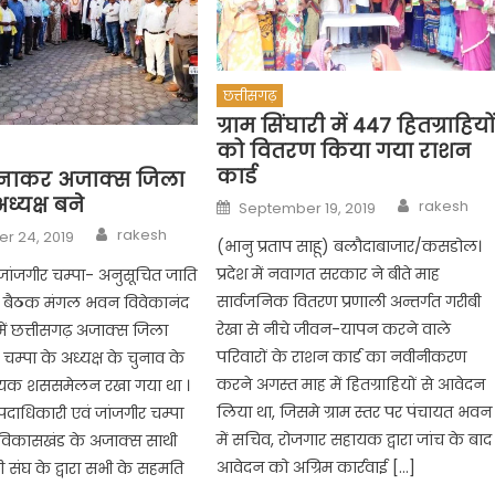
छत्तीसगढ़
ग्राम सिंघारी में 447 हितग्राहियो
को वितरण किया गया राशन
कार्ड
्नाकर अजाक्स जिला
Author
ध्यक्ष बने
Posted
rakesh
September 19, 2019
on
Author
rakesh
r 24, 2019
(भानु प्रताप साहू) बलौदाबाजार/कसडोल।
प्रदेश में नवागत सरकार ने बीते माह
 जांजगीर चम्पा- अनुसूचित जाति
सार्वजनिक वितरण प्रणाली अन्तर्गत गरीबी
ा बैठक मंगल भवन विवेकानंद
रेखा से नीचे जीवन-यापन करने वाले
 में छत्तीसगढ़ अजाक्स जिला
परिवारों के राशन कार्ड का नवीनीकरण
चम्पा के अध्यक्ष के चुनाव के
करने अगस्त माह में हितग्राहियों से आवेदन
वश्यक शससमेलन रखा गया था ।
लिया था, जिसमे ग्राम स्तर पर पंचायत भवन
य पदाधिकारी एवं जांजगीर चम्पा
में सचिव, रोजगार सहायक द्वारा जांच के बाद
 विकासखंड के अजाक्स साथी
आवेदन को अग्रिम कार्रवाई […]
ी संघ के द्वारा सभी के सहमति