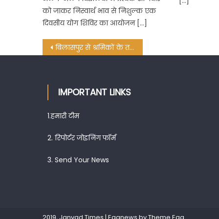
[…]
को जाकर निस्वार्थ भाव से निशुल्क एक
दिवसीय योग शिविर का आयोजन […]
Post
बिलासपुर से श्रमिकों के तस्करी की होड़ में बस संचालक, जान जोखिम में डालकर सफर कर रहे हैं भोले भाले श्रमिक
navigation
IMPORTANT LINKS
1.
हमारी टीम
2.
रिपोर्टर जोइनिंग फॉर्म
3.
Send Your News
2019, Janvad Times
|
Eggnews by
Theme Egg
.