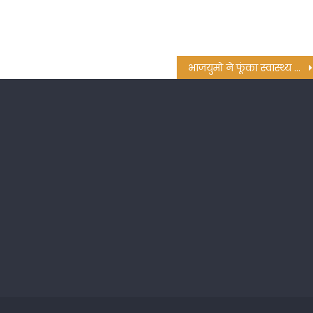
भाजयुमो ने फूंका स्वास्थ्य मंत्री व मनेन्द्रगढ़ विधायक का पुतला