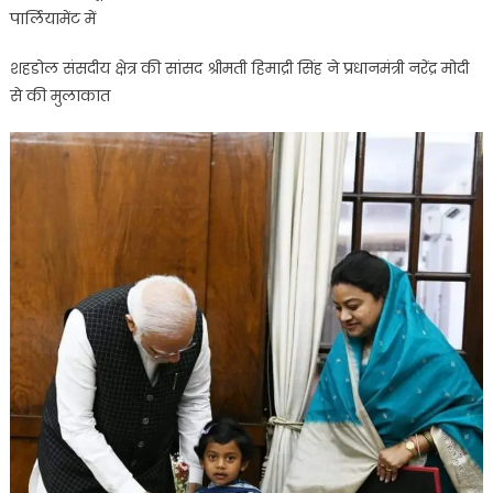
पार्लियामेंट में
पूछा
हम
शहडोल संसदीय क्षेत्र की सांसद श्रीमती हिमाद्री सिंह ने प्रधानमंत्री नरेंद्र मोदी
कहां
से की मुलाकात
काम
करते
हैं
तो
3
साल
की
बच्ची
ने
कहा
पार्लियामेंट
में