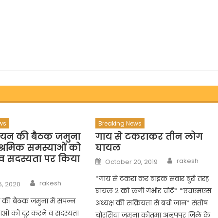
ws
Breaking News
ियन की बैठक जमुना
गाय से टकराकर तीन लोग
न श्रमिक समस्याओं को
घायल
 व सदस्यता पर किया
Author
Posted
rakesh
October 20, 2019
on
*गाय से टकरा कर बाइक सवार बुरी तरह
Author
rakesh
5, 2020
घायल 2 को लगी गंभीर चोटें* *एचएमएस
की बैठक जमुना में संपन्न
अध्यक्ष की सक्रियता से बची जान* संतोष
ाओं को दूर करने व सदस्यता
चौरसिया जमुना कोतमा अनूपपुर जिले के