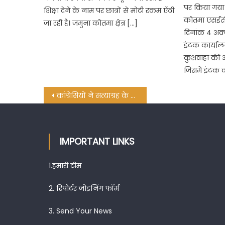
पर किया गया 
शिक्षा देने के नाम पर छात्रों से मोटी रकम ऐंठी
कोतमा एसईसीएल
जा रही है। जमुना कोतमा क्षेत्र […]
दिनांक 4 अक
इंटक कार्यालय 
कुशवाहा की अ
जिसमें इंटक क
Post
कांग्रेसियों ने सत्याग्रह के साथ प्रधानमंत्री का किया पुतला दहन
navigation
IMPORTANT LINKS
1.
हमारी टीम
2.
रिपोर्टर जोइनिंग फॉर्म
3.
Send Your News