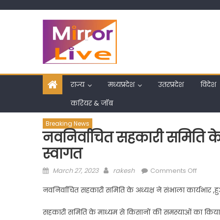
Skip
to
content
राज्य
मध्यप्रदेश
उतरप्रदेश
विदेश
करियर & जॉब
Breaking News
नवनिर्वाचित सहकारी समिति के 
स्वागत
Posted
Author
on
March 27, 2023
rakesh
Comments Off
on
नवनिर्वा
नवनिर्वाचित सहकारी समिति के अध्यक्ष ने संभाला कार्यभार ,ह
सहकारी
समिति
सहकारी समिति के माध्यम से किसानों की समस्याओं का किय
के