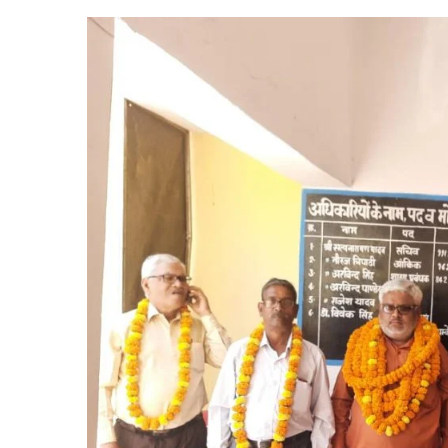
अध्यक्ष
ने
संभाला
कार्यभार
,हुआ
भव्य
स्वागत