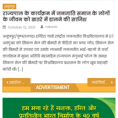
अनूपपुर
राज्यपाल के कार्यक्रम में जनजाति समाज के लोगों
के जीवन को खतरे में डालने की साजिश
Author
Posted
rakesh
October 12, 2021
on
अनूपपुर/पुष्पराजगढ़। इन्दिरा गांधी राष्ट्रीय जनजातीय विश्वविदयालय में 07
अक्टूबर को सिकल सेल की बीमारी से पीड़ितों का ब्लड जाँच, सिकल सेल
की बिमारी से उपचार एवं उसके लाभार्थी जनजातीय भाई-बहनों से चर्चा
कार्यक्रम में मुख्य अतिथि महामहिम राज्यपाल मंगुभाई पटेल के समक्ष
सिकल सेल की बीमारी पर विश्वविद्यालय प्रशासन के लोग खूब वाहवही
बटोरी थी। […]
Post
शहडोल सांसद हिमाद्री सिंह ने राष्ट्रपति से की मुलाकात, अमरकंटक आने का दिया आमंत्रण
नवनिर्वाचित सहकारी समिति के अध्यक्ष ने संभाला कार्यभार ,हुआ भव्य स्वागत
ADVERTISMENT
navigation