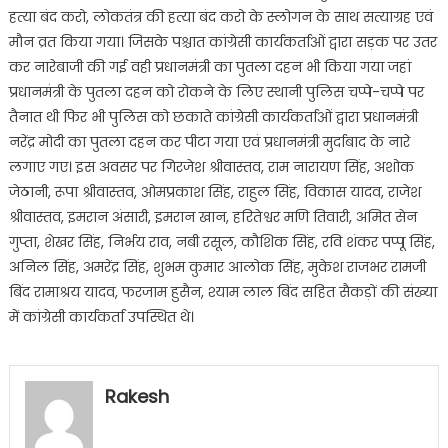
हत्या बंद करो, लोकतंत्र की हत्या बंद करो के स्लोगन के साथ सत्याग्रह एवं
मौन व्रत किया गया। जिसके पश्चात कांग्रेसी कार्यकर्ताओं द्वारा सड़क पर उतर
कर नारेबाजी की गई वही प्रधानमंत्री का पुतला दहन भी किया गया जहां
प्रधानमंत्री के पुतला दहन को रोकने के लिए स्थानी पुलिस चप्पे-चप्पे पर
तैनात थी फिर भी पुलिस को छकाते कांग्रेसी कार्यकर्ताओं द्वारा प्रधानमंत्री
नरेंद्र मोदी का पुतला दहन कर पीटा गया एवं प्रधानमंत्री मुर्दाबाद के नारे
लगाए गए। इस अवसर पर गिरजेश श्रीवास्तव, राम नारायण सिंह, अशोक
जेठानी, रूपा श्रीवास्तव, ओमप्रकाश सिंह, राहुल सिंह, विकास यादव, राजेश
श्रीवास्तव, इमरान अंसारी, इमरान खान, हरितेश्वर मणि तिवारी, अमित सेन
गुप्ता, शेखर सिंह, निर्भय राव, नबी रसूल, कौशिक सिंह, रवि शंकर पप्पू सिंह,
अनिल सिंह, अमरेंद्र सिंह, शुभम कुमार आलोक सिंह, मुकेश राजभर रामजी
बिंद रामाश्रय यादव, फरजाम हुसैन, श्याम लाल बिंद सहित सैकड़ों की संख्या
में कांग्रेसी कार्यकर्ता उपस्थित थे।
Rakesh