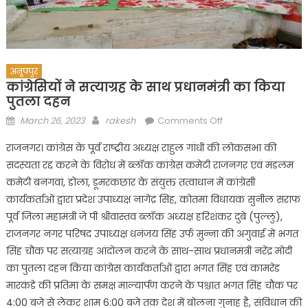
अनूपपुर
कांग्रेसियों ने सत्याग्रह के साथ प्रधानमंत्री का किया
पुतला दहन
Posted
Author
on
March 26, 2023
rakesh
Comments Off
on
कांग्रेसियों
राजनगर। कांग्रेस के पूर्व राष्ट्रीय अध्यक्ष राहुल गांधी की लोकसभा की
ने
सदस्यता रद्द करने के विरोध में ब्लॉक कांग्रेस कमेटी राजनगर एवं मंडलम
सत्याग्रह
कमेटी बनगवां, डोला, डूमरकछार के संयुक्त तत्वाधान में कांग्रेसी
के
साथ
कार्यकर्ताओं द्वारा प्रदेश उपाध्यक्ष नागेंद्र सिंह, कोतमा विधायक सुनील सराफ
प्रधानमंत्री
पूर्व जिला महामंत्री जे पी श्रीवास्तव ब्लॉक अध्यक्ष हरिशंकर दुबे (पुल्लु),
का
राजनगर नगर परिषद उपाध्यक्ष धनंजय सिंह उर्फ मुन्ना की अगुवाई में भगत
किया
सिंह चौक पर सत्याग्रह आंदोलन करने के साथ-साथ प्रधानमंत्री नरेंद्र मोदी
पुतला
का पुतला दहन किया कांग्रेस कार्यकर्ताओं द्वारा भगत सिंह एवं कामरेड
दहन
मारकंडे की प्रतिमा के समक्ष माल्यार्पण करने के पश्चात भगत सिंह चौक पर
4:00 बजे से लेकर शाम 6:00 बजे तक देश में बोलना गुनाह है, संविधान की