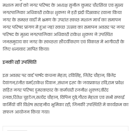
मशाल मार्च को नगर परिषद के अध्यक्ष सुनील कुमार चौरसिया एवं मुख्य
नगरपालिका अधिकारी राकेश शुक्ला ने हरी झंडी दिखाकर रवाना किया
नगर के समस्त वार्डों में भ्रमण के उपरांत स्वच्छ मशाल मार्च का समापन
नगर परिषद प्रांगण में हुआ जहां स्वच्छ उत्सव का समापन अवसर पर नगर
परिषद के मुख्य नगरपालिका अधिकारी राकेश शुक्ला ने उपस्थित
जनसमुदाय का नगर के स्वच्छता सौंदर्यीकरण एवं विकास में भागीदारी के
लिए धन्यवाद ज्ञापित किया।
इनकी रही उपस्थिति
इस अवसर पर वार्ड पार्षद कंचना मेहता, रविसिंह, जितेंद्र चौहान, बिजेंद्र
देवांगन,रंजीत वर्मा,राकेश दिवान ,संधान ट्रस्ट के जयप्रकाश रवि,राम प्रवेश
सहित नगर परिषद डूमरकछार के कर्मचारी रजनीश शुक्ला,वीरेंद्र
रजक,रितेश चुहटेल,सत्येंद्र चौहान, विपिन दुबे,गौरव मेहाता एवं सभी सफाई
कर्मियों की विशेष सराहनीय भूमिका रही, जिनकी उपस्थिति में कार्यक्रम का
सफल आयोजन किया गया।