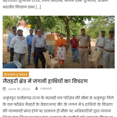
सहायिका यूनियन एटक, जिला मध्यान्ह भोजन कर्मी यूनियन, अखिल
भारतीय किसान सभा […]
Breaking News
जैतहरी क्षेत्र में जंगली हाथियों का विचरण
Author
Posted
rakesh
June 16, 2023
on
अनूपपुर। छत्तीसगढ़ राज्य के मरवाही वन परिक्षेत्र की सीमा से अनूपपुर जिले
के वन परीक्षेत्र जैतहरी के वेंकटनगर बीट के जंगल में 5 हाथियों के विचरण
की जानकारी प्राप्त होने पर तत्काल ही मौके पर अधिकारियों द्वारा जायजा