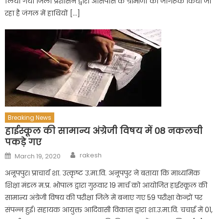
लिया गया जिला प्रशासन द्वारा आसपास के ग्रामीणों को जागरूक किया जा
रहा है जंगल में हाथियों […]
Breaking News
हाईस्कूल की सामान्य अंग्रेजी विषय में 08 नकलची
पकड़े गए
Author
Posted
rakesh
March 19, 2020
on
अनूपपुर। प्राचार्य शा. उत्कृष्ट उ.मा.वि. अनूपपुर ने बताया कि माध्यमिक
शिक्षा मंडल म.प्र. भोपाल द्वारा गुरूवार 19 मार्च को आयोजित हाईस्कूल की
सामान्य अंग्रेजी विषय की परीक्षा जिले में बनाए गए 59 परीक्षा केन्द्रों पर
संपन्न हुई। सहायक आयुक्त आदिवासी विकास द्वारा शा.उ.मा.वि. चचाई में 01,