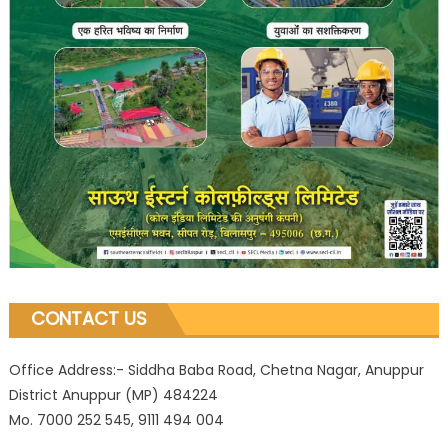
CONTACT US
Office Address:- Siddha Baba Road, Chetna Nagar, Anuppur
District Anuppur (MP) 484224
Mo. 7000 252 545, 9111 494 004