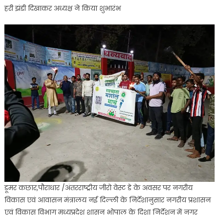
हरी झंडी दिखाकर अध्यक्ष ने किया शुभारंभ
मार्च
का
किया
गया
आयोजन
हरी
झंडी
दिखाकर
अध्यक्ष
ने
किया
शुभारंभ
डूमर कछार,पौराधार /अंतरराष्ट्रीय जीरो वेस्ट डे के अवसर पर नगरीय
विकास एवं आवासन मंत्रालय नई दिल्ली के निर्देशानुसार नगरीय प्रशासन
एवं विकास विभाग मध्यप्रदेश शासन भोपाल के दिशा निर्देशन में नगर