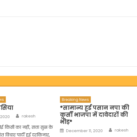
ws
Breaking News
रसिया
*सामान्य हुई पसान नपा की
कुर्सी भाजपा में दावेदारों की
Author
rakesh
 2020
भीड़*
ोई किसी का नहीं, सत्ता सुख के
Author
Posted
rakesh
December 11, 2020
on
ंत विचार पार्टी हुई दरकिनार,