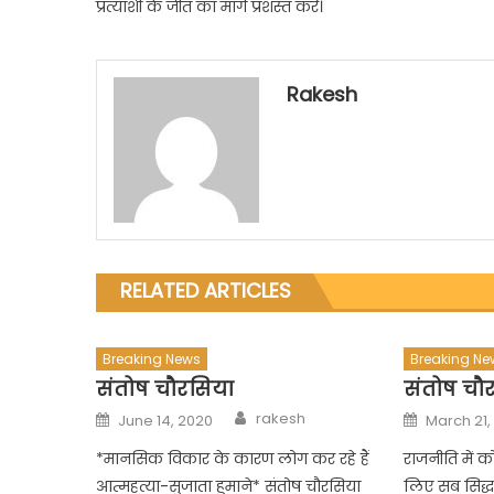
प्रत्याशी के जीत का मार्ग प्रशस्त करें।
Rakesh
RELATED ARTICLES
Breaking News
Breaking Ne
संतोष चौरसिया
संतोष चौ
Author
Posted
Posted
rakesh
June 14, 2020
March 21,
on
on
*मानसिक विकार के कारण लोग कर रहे हैं
राजनीति में क
आत्महत्या-सुजाता हुमाने* संतोष चौरसिया
लिए सब सिद्धा