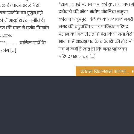
*सामान्य हुई पसान नपा की कुर्सी भाजपा मे
ायक के पाला बदलने से
दावेदारों की भीड़* संतोष चौरसिया जमुना
गा इस्तीफे का हुजूम,वही
कोतमा अनूपपुर जिले के कोयलांचल नगरी
कों में आक्रोश , राजनीति के
नगर की बहुचर्चित नगर पालिका परिषद
ंज की चाल में वजीर किसके
पसान को अनारक्षित घोषित किया गया वैसे 
 सरकार
भाजपा में अध्यक्ष पद के दावेदारों की होड़ सी
**………… कांग्रेस पार्टी के
मच ने लगी है ज्ञात हो कि नगर पालिका
 लोग […]
परिषद पसान का […]
कोतमा विधानसभा भाजपा प्रत्याशी दिलीप जायसवाल 27 अक्टूबर को करेंगे नामांकन दाखिल