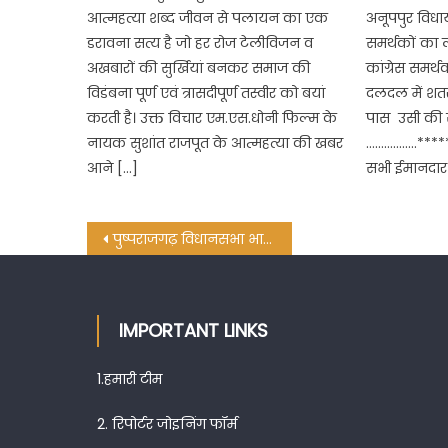
आत्महत्या शब्द जीवन से पलायन का एक
अनूपपुर विध
डरावना सत्य है जो हर रोज टेलीविजन व
समर्थकों का ल
अखबारों की सुर्खियां बनकर समाज की
कांग्रेस समर्थ
विडंबना पूर्ण एवं त्रासदीपूर्ण तस्वीर को बयां
दलदल में शतर
करती है। उक्त विचार एम.एस.धोनी फिल्म के
पास उसी की
नायक सुशांत राजपूत के आत्महत्या की खबर
……………..*****
आने […]
सभी ईमानदार
Post
पुष्पराजगढ़ विधानसभा भाजपा प्रत्याशी हीरा सिंह श्याम 26 अक्टूबर को करेंगे नामांकन दाखिल
navigation
IMPORTANT LINKS
1.
हमारी टीम
2.
रिपोर्टर जोइनिंग फॉर्म