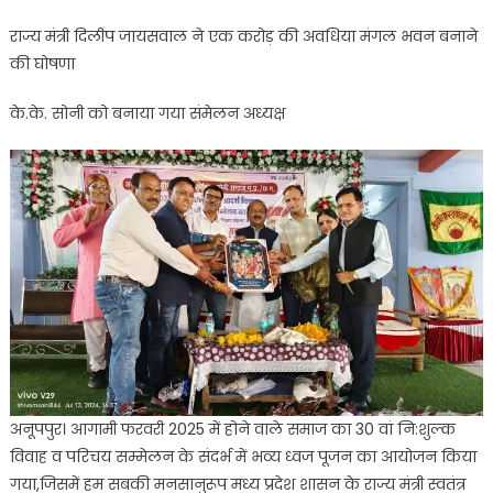
(अयोध्यावासी)
राज्य मंत्री दिलीप जायसवाल ने एक करोड़ की अवधिया मंगल भवन बनाने
स्वर्णकार
की घोषणा
सोनी
समाज
के.के. सोनी को बनाया गया संमेलन अध्यक्ष
द्वारा
आयोजित
भव्य
ध्वज
पूजन
एवं
समरसता
बैठक
हुई
संपन्न
अनूपपुर। आगामी फरवरी 2025 में होने वाले समाज का 30 वां नि:शुल्क
विवाह व परिचय सम्मेलन के संदर्भ में भव्य ध्वज पूजन का आयोजन किया
गया,जिसमें हम सबकी मनसानुरूप मध्य प्रदेश शासन के राज्य मंत्री स्वतंत्र