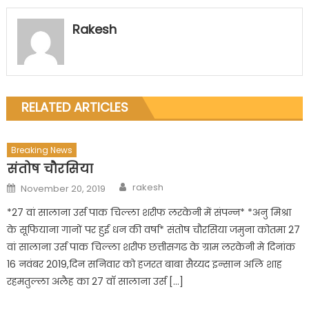
Rakesh
RELATED ARTICLES
Breaking News
संतोष चौरसिया
Author
Posted
rakesh
November 20, 2019
on
*27 वां सालाना उर्स पाक चिल्ला शरीफ लरकेनी में संपन्न* *अनु मिश्रा
के सूफियाना गानों पर हुई धन की वर्षा* संतोष चौरसिया जमुना कोतमा 27
वां सालाना उर्स पाक चिल्ला शरीफ छत्तीसगढ के ग्राम लरकेनी मे दिनांक
16 नवंबर 2019,दिन सनिवार को हजरत बाबा सैय्यद इन्सान अलि शाह
रहमतुल्ला अलैह का 27 वाॅ सालाना उर्स […]