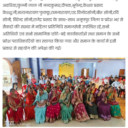
अवधिया,कुंन्नी लाल जी नन्दकुमार,दीपक,भूपेन्द्र,केशव प्रसाद
केश्शू,जी,सत्यनारायण फुक्कू,रामनारायण,एड.विनोदसोनी,बीरू सोनी,रवि
सोनी, विरेन्द्र सोनी,राजेंद्र प्रसाद के साथ-साथ अनूपपुर जिला व प्रदेश भर से
सैकड़ो की संख्या में महिला प्रतिनिधि समाजसेवी उपस्थित रहे,सभी
अतिथियों एवं सभी सामाजिक छोटे-बड़े कार्यकर्ताओं तथा समाज के सभी
प्रदेश पदाधिकारियों का स्वागत किया गया और समाज के कार्य में इसी
प्रकार से सहयोग की अपेक्षा की गई।