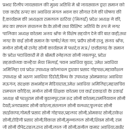
प्रभार दिलीप जायसवाल की मुख्य अतिथि में श्री जायसवाल द्वारा समाज को
एक करोड रुपए का अवधिया मंगल भवन का सौगात देने की घोषणा की
है,कार्यक्रम की अध्यक्षता रामलाल ढारिया (भिलाई) प्रदेश अध्यक्ष ने की,
मंच का सफल संचालन के.के.सोनी तथा विशिष्ट अतिथि के रूप में नगर
पालिका अध्यक्ष कोतमा अजय श्रॉफ ने विशेष सहयोग देने की बात कही,तथा
नगर के कई सोनी समाज के पार्षद/नेता गण, प्रदीप सोनी राजू, संजय श्रॉफ,
मनोज सोनी,श्री राजेंद्र सोनी कार्यक्रम में पधारे,व म.प्र./ छत्तीसगढ़ के समाज
के प्रदेश पदाधिकारी में से श्रीमती स्नेहलता सोनी जबलपुर, प्रदेश
सहसंयोजक कन्हैया भैया भिलाई, पवन अवधिया बुढार, उमेश अवधिया
अमिलिहा एवं प्रदेश उपाध्यक्ष कोलांचल द्वारका प्रसाद गोहपारु,महाकौशल
उपाध्यक्ष श्री अरुण अवधिया डिंडोरी,बिन्ध के उपाध्यक्ष ओमप्रकाश अवधिया
मऊगंज, संरक्षक सभामोहन मेडियारास,उमेश अवधिया अमिलिहा,महासचिव
रामपाल कौड़िया, मनोज सोनी शिक्षक कोतमा एवं कई इकाइयों के इकाई
अध्यक्ष श्री परशुराम सोनी बुढानपुर,राम रुद्र सोनी कोतमा,रामजियावन सोनी
देवरी,अंगदप्रसाद सोनी कोरजा,संतलाल सोनी वलधार,फूलचंद सोनी
सरईकापा,गोमती प्रसाद सोनी गोहपारू,प्रहलाद सोनी,ओमकार सोनी,राकेश
सोनी,रोहिणी प्रसाद सोनी,विकास सोनी,मुन्नालाल सोनी,शिवम सोनी, राम
जी सोनी दीपेंद्र,राहुल,राजू सोनी,लाल जी सोनी,सुनील कुमार अवधिया,सुधीर