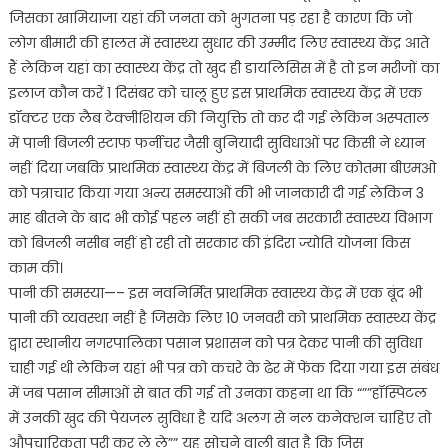
जिसका खामियाजा यहां की जनता को भुगतना पड़ रहा है कारण कि जो
लोग बीमारी की हालत में स्वास्थ्य सुधार की उम्मीद लिए स्वास्थ्य केंद्र आते
हैं लेकिन यहां का स्वास्थ्य केंद्र तो खुद ही डायलिसिस में है तो इन मरीजों का
इलाज कौन करें 1 दिसंबर को चालू हुए इस प्राथमिक स्वास्थ्य केंद्र में एक
डॉक्टर एक लैब टेक्नीशियन की नियुक्ति तो कर दी गई लेकिन अस्पताल
में पानी बिजली स्टाफ फर्नीचर जैसी बुनियादी सुविधाओं पर किसी ने ध्यान
नहीं दिया जबकि प्राथमिक स्वास्थ्य केंद्र में बिजली के लिए कोतमा बीएमओ
को पत्राचार किया गया अन्य समस्याओं की भी जानकारी दी गई लेकिन 3
माह बीतने के बाद भी कोई पहल नहीं हो सकी जब सरकारी स्वास्थ्य विभाग
को बिजली नसीब नहीं हो रही तो सरकार की इंदिरा ज्योति योजना किस
काम की।
पानी की समस्या—– इस नवनिर्मित प्राथमिक स्वास्थ्य केंद्र में एक बूंद भी
पानी की व्यवस्था नहीं है जिसके लिए 10 जनवरी को प्राथमिक स्वास्थ्य केंद्र
द्वारा स्थानीय नगरपालिका पसान प्रशासन को पत्र देकर पानी की सुविधा
चाही गई थी लेकिन यहां भी पत्र को कचरे के ढेर में फेंक दिया गया इस संबंध
में जब पसान सीमाओं से बात की गई तो उनका कहना था कि “””हॉस्पिटल
में उनकी खुद की पेयजल सुविधा है यदि अलग से नल कनेक्शन चाहिए तो
औपचारिकता पूरी कर ले ले”” यह सोचने वाली बात है कि जिस