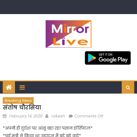
Skip
to
content
Breaking News
संतोष चौरसिया
Posted
Author
on
February 14, 2020
rakesh
Comments Off
on
संतोष
*अपनी ही दुर्दशा पर आंसू बहा रहा पसान हॉस्पिटल*
चौरसिया
*पूर्व मंत्री ने किया था उद्घाटन मैं बड़े बड़े वादे*