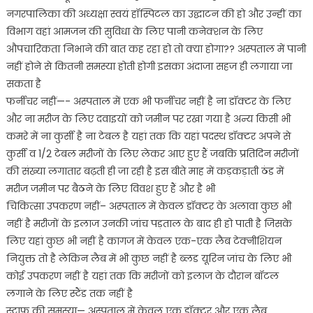
नगरपालिका की अध्यक्षा स्वयं हॉस्पिटल का उद्घाटन की हो और उन्हीं का
विभाग वहां आमजन की सुविधा के लिए पानी कनेक्शन के लिए
औपचारिकता निभाने की बात कह रहा हो तो क्या होगा?? अस्पताल में पानी
नहीं होने से कितनी समस्या होती होगी इसका अंदाजा सहज ही लगाया जा
सकता है
फर्नीचर नहीं—- अस्पताल में एक भी फर्नीचर नहीं है ना डॉक्टर के लिए
और ना मरीज के लिए दवाइयों को जमीन पर रखा गया है अन्य किसी भी
कमरे में ना कुर्सी है ना टेबल है यहां तक कि यहां पदस्थ डॉक्टर अपने से
कुर्सी व 1/2 टेबल मरीजों के लिए लेकर आए हुए हैं जबकि प्रतिदिन मरीजों
की संख्या लगातार बढ़ती ही जा रही है इस बीते माह में कड़कड़ाती ठंड में
मरीज जमीन पर बैठने के लिए विवश हुए हैं और है भी
चिकित्सा उपकरण नहीं– अस्पताल में केवल डॉक्टर के अलावा कुछ भी
नहीं है मरीजों के इलाज उनकी जांच पड़ताल के बाद ही हो पाती है जिसके
लिए यहां कुछ भी नहीं है कागज में केवल एक-एक लैब टेक्नीशियन
नियुक्त तो है लेकिन लैब में भी कुछ नहीं है ब्लड यूरिन जांच के लिए भी
कोई उपकरण नहीं है यहां तक कि मरीजों को इलाज के दौरान बॉटल
लगाने के लिए स्टैंड तक नहीं है
स्टाफ की समस्या— अस्पताल में केवल एक डॉक्टर और एक लैब