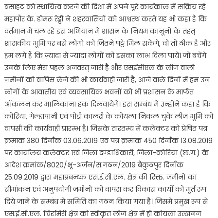
बसाहट को स्थायित्व करने की दिशा में अपने पूरे कार्यकाल में सक्रिय रहे
महापौर के. डोमरू रेड्डी ने शहरवासियों को आश्वस्थ करते यह भी कहा है कि
वर्तमान में चल रहे इस अभियान में शासन के नियम कानूनों के तहत्
शासकीय भूमि पर बसे लोगों को जितने पट्टे मिल सकेंगे, वो तो ठीक है और
हम लगे हैं कि ज़्यादा से ज्यादा लोगों को इसका लाभ दिला पायें। जो बचेंगे
उनके लिए मेरा पहल अनवरत् जारी है और एसईसीएल के लीज वाली
ज़मीनों को वापिस लेने की भी कार्यवाही जारी है, आने वाले दिनों में हम उन
लोगों के आवासीय एवं व्यवसायिक भवनों को भी प्रशासन के मार्फत
आँकलन कर मालिकाना हक दिलवायेगें। इस सम्बंध में उन्होने कहा है कि
कोरिया, गेल्हापानी एवं पोड़ी कालरी के कोयला निकल चुके लीज भूमि को
वापसी की कार्यवाही प्रारम्भ है। जिसके तारतम्य में कलेक्टर को प्रेषित पत्र
क्रमांक 380 दिनॉंक 03.06.2019 एवं पत्र क्रमांक 450 दिनॉंक 13.08.2019
पर कार्यालय कलेक्टर एवं जिला दण्डाधिकारी, जिला-कोरिया (छ.ग.) के
आदेश क्रमांक/8020/भू-अर्जन/स.गठन/2019 बैकुठपुर दिनाँक
25.09.2019 द्वारा महाप्रबन्ध्क एस.ई.सी.एल. क्षेत्र की रिक्त. जमीनों का
सीमांकन एवं अनुपयोगी जमीनों को वापस कर विकास कार्यों को मूर्त रूप
दिये जाने के सम्बंध में समिति का गठन किया गया है। जिसमें प्रमुख रूप से
एस.ई.सी.एल. चिरमिरी क्षेत्र को स्वीकृत लीज क्षेत्र में ही कोयला उत्खनन