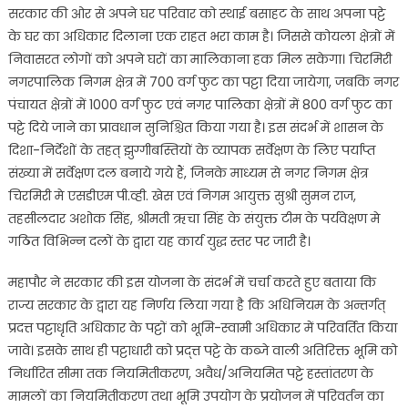
सरकार की ओर से अपने घर परिवार को स्थाई बसाहट के साथ अपना पट्टे
के घर का अधिकार दिलाना एक राहत भरा काम है। जिससे कोयला क्षेत्रों में
निवासरत लोगों को अपने घरों का मालिकाना हक मिल सकेगा। चिरमिरी
नगरपालिक निगम क्षेत्र में 700 वर्ग फुट का पट्टा दिया जायेगा, जबकि नगर
पंचायत क्षेत्रों में 1000 वर्ग फुट एवं नगर पालिका क्षेत्रों में 800 वर्ग फुट का
पट्टे दिये जाने का प्रावधान सुनिश्चित किया गया है। इस संदर्भ में शासन के
दिशा-निर्देशों के तहत् झुग्गीबस्तियों के व्यापक सर्वेक्षण के लिए पर्याप्त
संख्या में सर्वेक्षण दल बनाये गये हैं, जिनके माध्यम से नगर निगम क्षेत्र
चिरमिरी मे एसडीएम पी.व्ही. खेस एवं निगम आयुक्त सुश्री सुमन राज,
तहसीलदार अशोक सिंह, श्रीमती ऋचा सिंह के संयुक्त टीम के पर्यवेक्षण मे
गठित विभिन्न दलों के द्वारा यह कार्य युद्ध स्तर पर जारी है।
महापौर ने सरकार की इस योजना के संदर्भ में चर्चा करते हुए बताया कि
राज्य सरकार के द्वारा यह निर्णय लिया गया है कि अधिनियम के अन्तर्गत्
प्रदत्त पट्टाधृति अधिकार के पट्टों को भूमि-स्वामी अधिकार में परिवर्तित किया
जावे। इसके साथ ही पट्टाधारी को प्रद्त्त पट्टे के कब्जे वाली अतिरिक्त भूमि को
निर्धारित सीमा तक नियमितीकरण, अवैध/अनियमित पट्टे हस्तांतरण के
मामलों का नियमितीकरण तथा भूमि उपयोग के प्रयोजन में परिवर्तन का