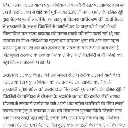
लिए अत्यंत जरूरत वाला पट्टा अभियान अब जमीनी स्तर पर साकार होने जा
रहा है। इस सम्बंध में थोडे़ वर्षों पूर्व नम्बर 2015 में जब महापौर के. डोमरू रेड्डी
द्वारा बैकुण्ठपुर में आयोजित हुए सरगुजा विकास प्राधिकरण की 20वीं बैठक
में मुख्यमंत्री के समक्ष चिरमिरी में एसईसीएल के अनुपयोगी जमीनों को
चिन्हांकित कर राज्य सरकार को वापस करने की मॉंग उठाई गई थी, तब
सरकार के दिशा-निर्देर्शों पर पहली बार कोयला क्षेत्रों की ओर ऐसा पहल
प्रारम्भ हुआ था। जो अब नये सरकार के गठन के बाद तेजी से आगे बढ़ा है
और भूपेश सरकार के एक क्रान्तिकारी फैसले से चिरमिरी में भी लोगों को
पट्टा मिलना प्रारम्भ हो रहा है।
छत्तीसगढ़ सरकार के इस बडे़ एवं जनता से सीधे सरोकार रखने वाले बेहद
जरूरत के इस पट्टा अभियान को धरातल पर सच साबित करने वाले
मुख्यमंत्री भूपेश बघेल को धन्यवाद ज्ञापित करते हुए महापौर के. डोमरू रेड्डी ने
चिरमिरी के परिपेक्ष्य में योजना के संदर्भ में बताया कि राजीव गॉंधी आश्रय
योजना में सरकारी जमीन पर बसे शहरी आवासहीन व्यक्तियों के लिए स्थाई
व्यवस्थापन हेतु 19 नवम्बर 2018 को निवासरत झुग्गीवासियों जिनके पास
आवास का स्थाई पट्टा नहीं है, उनके लिए स्थाई पट्टा देने का यह अभिनव
योजना चिरमिरी एवं चिरमिरी जैसे दूसरे कोयला क्षेत्रों के निवासियों के लिए