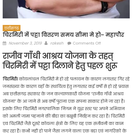
छत्तीसगढ़
चिरमिरी में पट्टा वितरण समय सीमा मे हो– महापौर
Posted
Author
on
November 3, 2019
rakesh
Comments Off
on
चिरमिरी
राजीव गॉंधी आश्रय योजना के तहत्
में
पट्टा
चिरमिरी में पट्टा दिलाने हेतु पहल शुरू
वितरण
समय
चिरमिरी।
कोयलांचल चिरमिरी में हो रहे पलायन के कारण लगातार गिर रहे
सीमा
जनसंख्या के कारण यहॉं के स्थायित्व हेतु लगातार कई वर्षों से हो रहे प्रयास
मे
अब छत्तीसगढ़ सरकार के जन कल्याणकारी योजना “राजीव गॉंधी आश्रय
हो–
योजना” के आ जाने से अब वर्षों पुराना एक सपना साकार होने जा रहा है।
महापौर
इसके लिए चिरमिरी नगरपालिक निगम ने युद्ध स्तर पर अपने अभियान
को अमली जामा पहनाने की बीडा का बखूबी निर्वहन कर रहा है। चिरमिरी
एवं चिरमिरी जैसे दूसरे कोयला क्षेत्रों के लिए यह एक संजीवनी का काम
कर रहा है। कभी नहीं हो पाने जैसा लगने वाला एक बड़ा एवं नागरिकों के