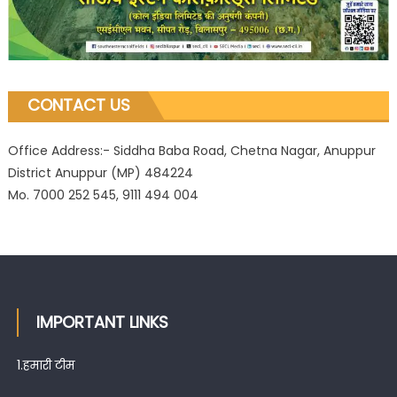
CONTACT US
Office Address:- Siddha Baba Road, Chetna Nagar, Anuppur
District Anuppur (MP) 484224
Mo. 7000 252 545, 9111 494 004
IMPORTANT LINKS
1.
हमारी टीम