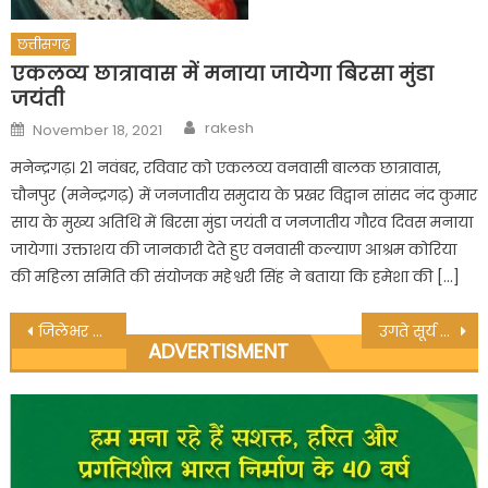
छत्तीसगढ़
एकलव्य छात्रावास में मनाया जायेगा बिरसा मुंडा
जयंती
Author
Posted
rakesh
November 18, 2021
on
मनेन्द्रगढ़। 21 नवंबर, रविवार को एकलव्य वनवासी बालक छात्रावास,
चौनपुर (मनेन्द्रगढ़) में जनजातीय समुदाय के प्रखर विद्वान सांसद नंद कुमार
साय के मुख्य अतिथि में बिरसा मुंडा जयंती व जनजातीय गौरव दिवस मनाया
जायेगा। उक्ताशय की जानकारी देते हुए वनवासी कल्याण आश्रम कोरिया
की महिला समिति की संयोजक महेश्वरी सिंह ने बताया कि हमेशा की […]
Post
जिलेभर में बीपीएल के नवीन राशनकार्ड वितरित, एपीएल कार्ड का वितरण जारी
उगते सूर्य को अर्ध्‍य देकर छठ पूजा का हुआ समापन
ADVERTISMENT
navigation