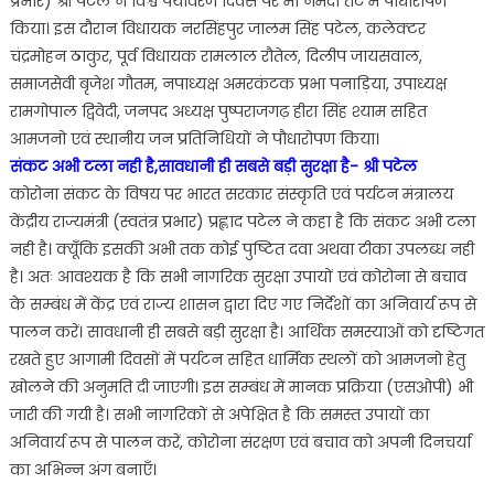
प्रभार) श्री पटेल ने विश्व पर्यावरण दिवस पर माँ नर्मदा तट में पौधारोपण
किया। इस दौरान विधायक नरसिंहपुर जालम सिंह पटेल, कलेक्टर
चंद्रमोहन ठाकुर, पूर्व विधायक रामलाल रौतेल, दिलीप जायसवाल,
समाजसेवी बृजेश गौतम, नपाध्यक्ष अमरकंटक प्रभा पनाड़िया, उपाध्यक्ष
रामगोपाल द्विवेदी, जनपद अध्यक्ष पुष्पराजगढ़ हीरा सिंह श्याम सहित
आमजनो एवं स्थानीय जन प्रतिनिधियों ने पौधारोपण किया।
संकट अभी टला नही है,सावधानी ही सबसे बड़ी सुरक्षा है- श्री पटेल
कोरोना संकट के विषय पर भारत सरकार संस्कृति एवं पर्यटन मंत्रालय
केंद्रीय राज्यमंत्री (स्वतंत्र प्रभार) प्रह्लाद पटेल ने कहा है कि संकट अभी टला
नही है। क्यूँकि इसकी अभी तक कोई पुष्टित दवा अथवा टीका उपलब्ध नही
है। अतः आवश्यक है कि सभी नागरिक सुरक्षा उपायों एवं कोरोना से बचाव
के सम्बंध में केंद्र एवं राज्य शासन द्वारा दिए गए निर्देशों का अनिवार्य रूप से
पालन करें। सावधानी ही सबसे बड़ी सुरक्षा है। आर्थिक समस्याओं को दृष्टिगत
रखते हुए आगामी दिवसों में पर्यटन सहित धार्मिक स्थलों को आमजनो हेतु
खोलने की अनुमति दी जाएगी। इस सम्बंध में मानक प्रक्रिया (एसओपी) भी
जारी की गयी है। सभी नागरिकों से अपेक्षित है कि समस्त उपायों का
अनिवार्य रूप से पालन करें, कोरोना संरक्षण एवं बचाव को अपनी दिनचर्या
का अभिन्न अंग बनाएँ।