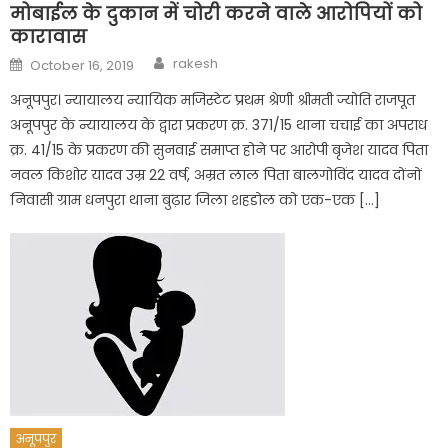
मोबाईल के दुकान में चोरी करने वाले आरोपियों को
कारावास
Author
Posted
rakesh
October 16, 2019
on
अनूपपुर। न्यायालय न्यायिक मजिस्टेट प्रथम श्रेणी श्रीमती ज्योति राजपूत
अनूपपुर के न्यायालय के द्वारा प्रकरण क्र. 371/15 थाना चचाई का अपराध
क्र. 41/15 के प्रकरण की सुनवाई समाप्त होने पर आरोपी बृजेश यादव पिता
नवल किशोर यादव उम्र 22 वर्ष, अम्रत लाल पिता बालगोविंद यादव दोंनों
निवासी ग्राम धनपुरा थाना बुढ़ार जिला शहडोल को एक-एक […]
अनूपपुर