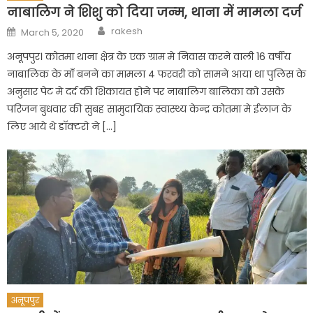
नाबालिग ने शिशु को दिया जन्‍म, थाना में मामला दर्ज
Author
Posted
rakesh
March 5, 2020
on
अनूपपुर। कोतमा थाना क्षेत्र के एक ग्राम मे निवास करने वाली 16 वर्षीय
नाबालिक के माँ बनने का मामला 4 फरवरी को सामने आया था पुलिस के
अनुसार पेट मे दर्द की शिकायत होने पर नाबालिग बालिका को उसके
परिजन बुधवार की सुबह सामुदायिक स्वास्थ्य केन्द्र कोतमा मे ईलाज के
लिए आये थे डाॅक्टरो ने […]
अनूपपुर