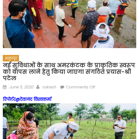
अनूपपुर
नई सुविधाओं के साथ अमरकंटक के प्राकृतिक स्वरूप
को वापस लाने हेतु किया जाएगा संगठित प्रयास-श्री
पटेल
Posted
Author
on
June 5, 2020
rakesh
Comments Off
on
नई
रिपोर्टर@देवानंद विश्‍वकर्मा
सुविधाओं
के
साथ
अमरकंटक
के
प्राकृतिक