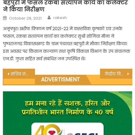
बहपुरी में फसल रकबा सत्यापन कार्य का कलेक्टर
ने किया निरीक्षण
Author
Posted
rakesh
October 28, 2021
on
अनूपपुर। खरीफ विपणन वर्ष 2021-22 में वास्तविक कृषकों एवं उनके
फसल, रकबा सत्यापन कार्य का कलेक्टर सुश्री सोनिया मीना ने
पुष्पराजगढ़ विकासखण्ड के ग्राम पंचायत बहपुरी में मौका निरीक्षण किया।
इस अवसर पर किसान कल्याण तथा कृषि विकास विभाग के उप संचालक
एन.डी. गुप्ता सहित सर्व संबंधित जन उपस्थित थे।
Post
सचिव संघ ने एसडीएम पुष्पराजगढ़ को सौपे ज्ञापन, कार्यवाही करने की किये मांग
केंद्रीय विद्यालय के बच्चों ने घरों में रहकर मनाया पर्यावरण दिवस
ADVERTISMENT
navigation