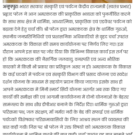
अनूपपुर।
भारत सरकार संस्कृति एवं पर्यटन केंद्रीय राज्यमंत्री (स्वतंत्र प्रभार)
प्रह्लाद पटेल ने आज अमरकंटक की प्राकृतिक भव्यता को पुनर्जीवित करने
के साथ साथ क्षेत्र में धार्मिक, आध्यात्मिक, प्राकृतिक एवं एडवेंचर पर्यटन को
बढ़ावा देने हेतु चर्चा की। श्री पटेल द्वारा अमरकंटक क्षेत्र के धार्मिक गुरुओं,
स्थानीय जनप्रतिनिधियों एवं प्रशासनिक अधिकारियों से वृहद चर्चा उपरांत
अमरकंटक के विकास की समग्र कार्ययोजना पर निर्णय लिए गए। इस
दौरान आपने इस बात पर जोर दिया कि विभिन्न विकास कार्य इस तर्ज पर
हों कि अमरकंटक की नैसर्गिक जलवायु, वनस्पति एवं अन्य भौतिक
कारकों में किसी भी प्रकार का प्रतिकूल असर न हो। अमरकंटक के विकास
के कई घटकों में पर्यटन एवं संस्कृति विभाग की प्रसाद योजना एवं स्वदेश
दर्शन योजना के माध्यम से सहयोग प्रदान किया जाएगा। इसके साथ ही
आपने अमरकंटक में मिनी स्मार्ट सिटी योजना अंतर्गत अब तक किए गए
कार्यों की समीक्षा की एवं आगामी कार्ययोजना में दोनो योजनाओं के बेहतर
सामंजस्य के साथ शीघ्र डीपीआर बनाने के निर्देश दिए। धार्मिक गुरुओं द्वारा
परिक्रमा पथ, जल संरक्षण, माँ नर्मदा नदी के बेड की सफाई एवं धार्मिक
पर्यटकों विशेषकर परिक्रमावासियों के लिए आश्रय स्थल की व्यवस्था की
बात कही गयी। जिस पर श्री पटेल ने उक्त विषयों को अमरकंटक विकास
कार्ययोजना में शामिल करने की बात कही। चर्चा उपरांत यह बात सामने आई