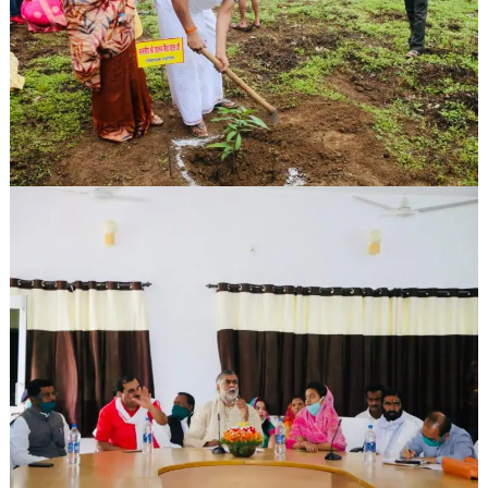
स्वरूप
को
वापस
लाने
हेतु
किया
जाएगा
संगठित
प्रयास-
श्री
पटेल