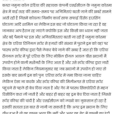
बजरा जमुना कोल इंडिया की सहायक कंपनी एसईसीएल के जमुना कोतमा
में
हुआ
क्षेत्र में कई तरह की समय-समय पर अनिमिताएं बरती जाने की खबरें सामने
लाखों
आती रही हैं जिसमें कोयला निर्माण कार्य साफ सफाई डिसेंट हाउसिंग
का
घोटाला आदि शामिल था लेकिन इस बार जो घोटाला किया जा रहा है वह
ड्रम
जानकर आप हैरान रह जाएंगे क्योंकि इस और किसी का ध्यान नहीं जाता
घोटाला
और बड़े पैमाने पर इस और अनियमितताएं बरती जा रही हैं जमुना कोतमा
क्षेत्र के एरिया रिजिनल स्टोर से हजारों की संख्या में पुराने ड्रम को वहां पर
पदस्थ स्टोर कीपर द्वारा पैसे लेकर बेचे जाने की खबर है ज्ञात हो कि एरिया
रीजनल स्टोर में पूरे एरिया के लिए मोबिल डीजल आयल ग्रीस खदानों मैं
उपयोग होने वाली मशीनरी के लिए आता है और उसे स्टोर कीपर द्वारा जारी
किया जाता है लेकिन नियमानुसार वह जब खदानों में उपयोग हो जाए तो
इसके बाद खाली ड्रम को पुनः एरिया स्टोर में जमा किया जाना चाहिए
लेकिन ऐसा ना करके और स्टोर कीपर की मिलीभगत से एरिया स्टोर
पहुंचने से पहले ही बेच दिया जाता है और गेट में पदस्थ सिक्योरिटी से महज
रिसीविंग करा ली जाती है और बाहर ही बाहर वह ड्रम बेच दिया जाता है जिससे
स्टोर कीपर की चांदी है और एसईसीएल को लाखो का नुकसान हो रहा है
इसकी सत्यता इस बात से जानी जा सकती है कि अगर ड्रम खदान के लिए
यीशु हुआ है तो वह वापस आया कि नहीं और अगर वह गेट में वापसी का इंट्री