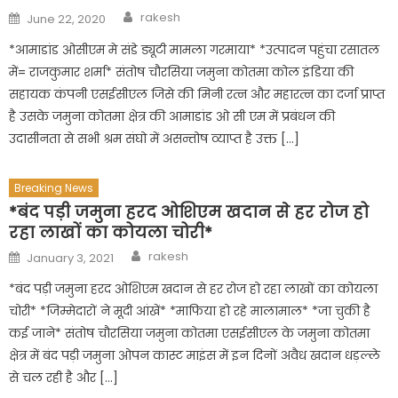
Author
Posted
rakesh
June 22, 2020
on
*आमाडांड ओसीएम मे संडे ड्यूटी मामला गरमाया* *उत्पादन पहुंचा रसातल
में= राजकुमार शर्मा* संतोष चौरसिया जमुना कोतमा कोल इंडिया की
सहायक कंपनी एसईसीएल जिसे की मिनी रत्न और महारत्न का दर्जा प्राप्त
है उसके जमुना कोतमा क्षेत्र की आमाडांड ओ सी एम में प्रबंधन की
उदासीनता से सभी श्रम संघो में असन्तोष व्याप्त है उक्त […]
Breaking News
*बंद पड़ी जमुना हरद ओशिएम खदान से हर रोज हो
रहा लाखों का कोयला चोरी*
Author
Posted
rakesh
January 3, 2021
on
*बंद पड़ी जमुना हरद ओशिएम खदान से हर रोज हो रहा लाखों का कोयला
चोरी* *जिम्मेदारों ने मूदी आंखें* *माफिया हो रहे मालामाल* *जा चुकी है
कई जाने* संतोष चौरसिया जमुना कोतमा एसईसीएल के जमुना कोतमा
क्षेत्र में बंद पड़ी जमुना ओपन कास्ट माइंस में इन दिनों अवैध खदान धड़ल्ले
से चल रही है और […]