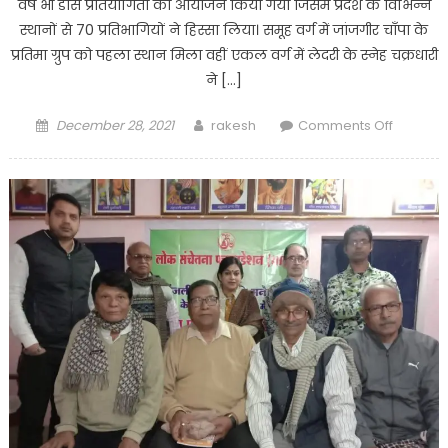
वर्ष भी डांस प्रतियोगिता का आयोजन किया गया जिसमें प्रदेश के विभिन्न
दबिश
स्थानों से 70 प्रतिभागियों ने हिस्सा लिया। समूह वर्ग में जांजगीर चाँपा के
प्रतिमा ग्रुप को पहला स्थान मिला वहीं एकल वर्ग में लेदरी के स्नेह चक्रधारी
ने […]
Posted
Author
on
December 28, 2021
rakesh
Comments Off
on
सरौली
में
हुआ
सांस्कृति
कार्यक्रम
का
आयोजन,
लगातार
8
वर्षों
से
आयोजित
हो
रही