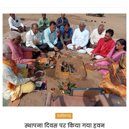
on
भरतपुर
सोनहत
विधानसभ
में
बिछ
रहा
सड़को
का
जाल
मसौरा
से
कुदरा
सड़क
निर्माण
के
लिए
विधायक
छत्तीसगढ़
गुलाब
कमरो
स्थापना दिवस पर किया गया हवन