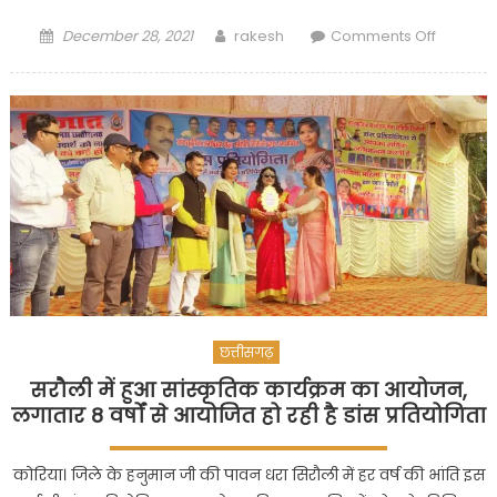
Posted
Author
on
December 28, 2021
rakesh
Comments Off
on
वैगनआर
वाहन
में
लाखों
के
अवैध
शराब
का
हो
रहा
था
परिवहन,म
छत्तीसगढ़
पर
सरौली में हुआ सांस्कृतिक कार्यक्रम का आयोजन,
पहुँचकर
लगातार 8 वर्षों से आयोजित हो रही है डांस प्रतियोगिता
कोरिया
पुलिस
ने
कोरिया। जिले के हनुमान जी की पावन धरा सिरौली में हर वर्ष की भांति इस
दी