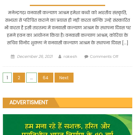
ने
दिलाई
मनेन्द्रगढ़। वनवासी कल्याण आश्रम हमेशा बच्चों को भारतीय संस्कृति,
5
सभ्यता से परिचित कराने का प्रयास ही नहीं करता बल्कि उन्हें संस्कारित
करोड़
भी करता है इसी तारतम्य में वनवासी कल्याण आश्रम के स्थापना दिवस पर
95
हमने हवन का आयोजन किया है। वनवासी कल्याण आश्रम, कोरिया के
लाख
सचिव विनोद शुक्ला ने वनवासी कल्याण आश्रम के स्थापना दिवस […]
की
स्वीकृति
Posted
Author
on
December 26, 2021
rakesh
Comments Off
on
स्थापना
दिवस
Posts
पर
1
2
…
64
Next
किया
pagination
गया
हवन
ADVERTISMENT