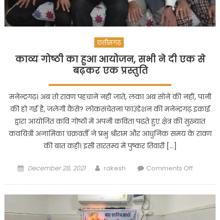
है
डांस
प्रतियोगित
छत्तीसगढ़
काव्य गोष्ठी का हुआ आयोजन, सभी ने दी एक से
बढ़कर एक प्रस्तुति
मनेन्द्रगढ़। अब तो रावण पहचाने नहीं जाते, लंका अब सोने की नहीं, पानी
की हो गई है, जलेगी कैसे? लोकसंचेतना फाउंडेशन की मनेन्द्रगढ़ इकाई
द्वारा आयोजित कवि गोष्ठी में अपनी कविता पढ़ते हुए क्षेत्र की सुख्यात
कवयित्री अनामिका चक्रवर्ती ने प्रभु श्रीराम और आधुनिक समय के रावण
की बात कही। इसी तारतम्य में पुष्कर तिवारी […]
Posted
Author
on
December 28, 2021
rakesh
Comments Off
on
काव्य
गोष्ठी
का
हुआ