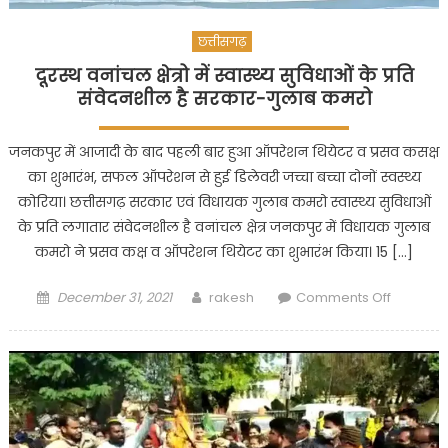
छत्तीसगढ़
दूरस्थ वनांचल क्षेत्रो में स्वास्थ्य सुविधाओं के प्रति
संवेदनशील है सरकार-गुलाब कमरो
जनकपुर में आजादी के बाद पहली बार हुआ ऑपरेशन थियेटर व प्रसव कसक्ष
का शुभारंभ, सफल ऑपरेशन से हुई डिलेवरी जच्चा बच्चा दोनों स्वस्थ्य
कोरिया। छत्तीसगढ़ सरकार एवं विधायक गुलाब कमरो स्वास्थ्य सुविधाओं
के प्रति लगातार संवेदनशील है वनांचल क्षेत्र जनकपुर में विधायक गुलाब
कमरो ने प्रसव कक्ष व ऑपरेशन थियेटर का शुभारंभ किया। 15 […]
Posted
Author
on
December 31, 2021
rakesh
Comments Off
on
दूरस्थ
वनांचल
क्षेत्रो
में
स्वास्थ्य
सुविधाओं