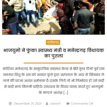
के
प्रति
संवेदनशी
है
सरकार-
गुलाब
कमरो
छत्तीसगढ़
भाजयुमो ने फूंका स्वास्थ्य मंत्री व मनेन्द्रगढ़ विधायक
का पुतला
कोरिया। मनेन्द्रगढ़ के सामुदायिक स्वास्थ्य केन्द्र से बीते कुछ दिनों पूर्व एक
नवजात शिशु के शव को आवारा कुत्ते द्वारा अस्पताल के अंदर से खिंचकर ले
जाने की घटना अत्यंत शर्मनाक है। इसके लिये जो भी जिम्मेदार हो उसे कड़ी
से कड़ी सजा मिलनी चाहिये। उक्ताशय के विचार व्यक्त करते हुए भाजयुमो
के मण्डल अध्यक्ष […]
Posted
Author
on
December 31, 2021
rakesh
Comments Off