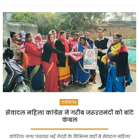
on
भाजयुमो
ने
फूंका
स्वास्थ्य
मंत्री
व
मनेन्द्रगढ़
विधायक
का
पुतला
छत्तीसगढ़
सेवादल महिला कांग्रेस ने गरीब जरूरतमंदों को बांटे
कंबल
कोरिया। नगर पंचायत नई लेदरी के विभिन्न वार्डों में सेवादल महिला