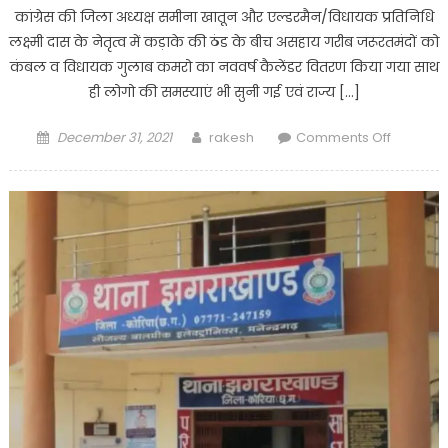
कांग्रेस की जिला अध्यक्ष समीना खातून और एल्डरमैन/विधायक प्रतिनिधि
लक्ष्मी दास के नेतृत्व में कड़ाके की ठंड के बीच असहाय गरीब जरूरतमंदों को
कंबल व विधायक गुलाब कमरो का नववर्ष कैलेंडर वितरण किया गया साथ
ही लोगो की समस्याएं भी सुनी गई एवं राज्य […]
Posted
Author
on
December 31, 2021
rakesh
Comments Off
on
सेवादल
महिला
कांग्रेस
ने
गरीब
जरूरतमंदों
को
बांटे
कंबल