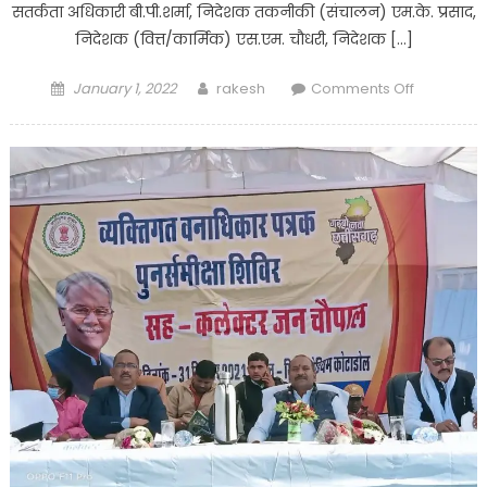
सतर्कता अधिकारी बी.पी.शर्मा, निदेशक तकनीकी (संचालन) एम.के. प्रसाद,
निदेशक (वित्त/कार्मिक) एस.एम. चौधरी, निदेशक […]
Posted
Author
on
January 1, 2022
rakesh
Comments Off
on
एसईसीएल
मुख्यालय
के
सेवानिवृत्त
कर्मियों
की
भावभीनी
विदाई