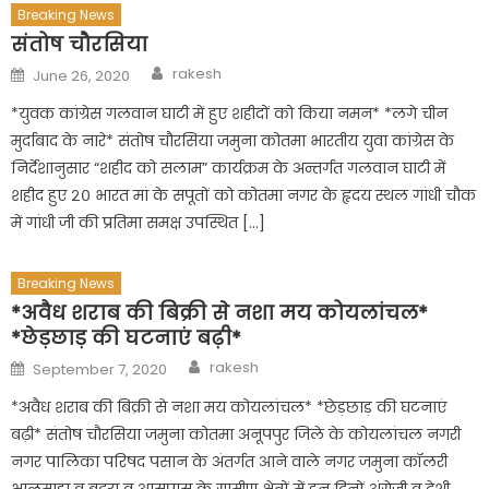
Breaking News
संतोष चौरसिया
Author
Posted
rakesh
June 26, 2020
on
*युवक कांग्रेस गलवान घाटी में हुए शहीदों को किया नमन* *लगे चीन
मुर्दाबाद के नारे* संतोष चौरसिया जमुना कोतमा भारतीय युवा कांग्रेस के
निर्देशानुसार “शहीद को सलाम” कार्यक्रम के अन्तर्गत गलवान घाटी में
शहीद हुए २० भारत मां के सपूतों को कोतमा नगर के हृदय स्थल गांधी चौक
में गांधी जी की प्रतिमा समक्ष उपस्थित […]
Breaking News
*अवैध शराब की बिक्री से नशा मय कोयलांचल*
*छेड़छाड़ की घटनाएं बढ़ी*
Author
Posted
rakesh
September 7, 2020
on
*अवैध शराब की बिक्री से नशा मय कोयलांचल* *छेड़छाड़ की घटनाएं
बढ़ी* संतोष चौरसिया जमुना कोतमा अनूपपुर जिले के कोयलांचल नगरी
नगर पालिका परिषद पसान के अंतर्गत आने वाले नगर जमुना कॉलरी