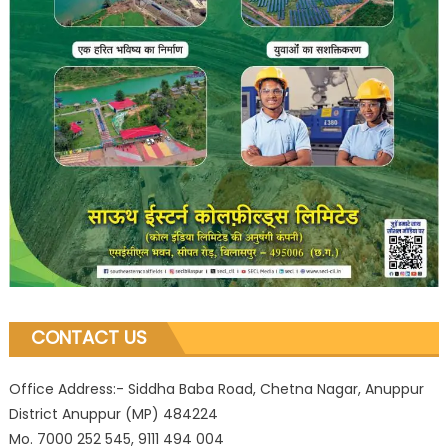
CONTACT US
Office Address:- Siddha Baba Road, Chetna Nagar, Anuppur
District Anuppur (MP) 484224
Mo. 7000 252 545, 9111 494 004