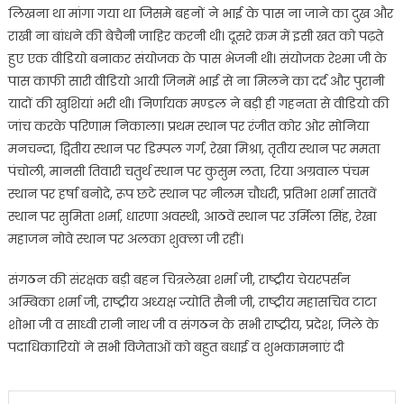
लिखना था मांगा गया था जिसमे बहनों ने भाई के पास ना जाने का दुख और
राखी ना बांधने की बेचैनी जाहिर करनी थी। दूसरे क्रम में इसी खत को पढ़ते
हुए एक वीडियो बनाकर संयोजक के पास भेजनी थी। संयोजक रेश्मा जी के
पास काफी सारी वीडियो आयी जिनमें भाई से ना मिलने का दर्द और पुरानी
यादों की खुशियां भरी थी। निर्णायक मण्डल ने बड़ी ही गहनता से वीडियो की
जांच करके परिणाम निकाला। प्रथम स्थान पर रंजीत कोर ओर सोनिया
मनचन्दा, द्वितीय स्थान पर डिम्पल गर्ग, रेखा मिश्रा, तृतीय स्थान पर ममता
पंचोली, मानसी तिवारी चतुर्थ स्थान पर कुसुम लता, रिया अग्रवाल पंचम
स्थान पर हर्षा बनोदे, रूप छटे स्थान पर नीलम चौधरी, प्रतिभा शर्मा सातवें
स्थान पर सुमिता शर्मा, धारणा अवस्थी, आठवें स्थान पर उर्मिला सिंह, रेखा
महाजन नोवे स्थान पर अलका शुक्ला जी रहीं।
संगठन की संरक्षक बड़ी बहन चित्रलेखा शर्मा जी, राष्ट्रीय चेयरपर्सन
अम्बिका शर्मा जी, राष्ट्रीय अध्यक्ष ज्योति सैनी जी, राष्ट्रीय महासचिव टाटा
शोभा जी व साध्वी रानी नाथ जी व संगठन के सभी राष्ट्रीय, प्रदेश, जिले के
पदाधिकारियों ने सभी विजेताओं को बहुत बधाई व शुभकामनाएं दी