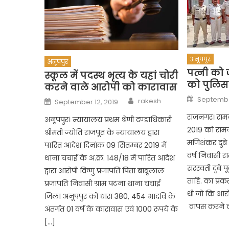
अनूपपुर
अनूपपुर
पत्नी को
स्कूल में पदस्थ भृत्य के यहां चोरी
को पुलिस 
करने वाले आरोपी को कारावास
Posted
Author
Posted
Septembe
rakesh
September 12, 2019
on
on
राजनगर। रामन
अनूपपुर। न्यायालय प्रथम श्रेणी दण्डाधिकारी
2019 को राम
श्रीमती ज्योति राजपूत के न्यायालय द्वारा
मणिशंकर दुबे प
पारित आदेश दिनांक 09 सितम्बर 2019 में
वर्ष निवासी 
थाना चचाई के अ.क्र. 148/18 में पारित आदेश
सरस्वती दुबे पू
द्वारा आरोपी विष्णु प्रजापति पिता बाबूलाल
ताहि. का प्र
प्रजापति निवासी ग्राम पटना थाना चचाई
थी जो कि आरो
जिला अनूपपुर को धारा 380, 454 भादवि के
वापस करने क
अंतर्गत 01 वर्ष के कारावास एवं 1000 रूपये के
[…]