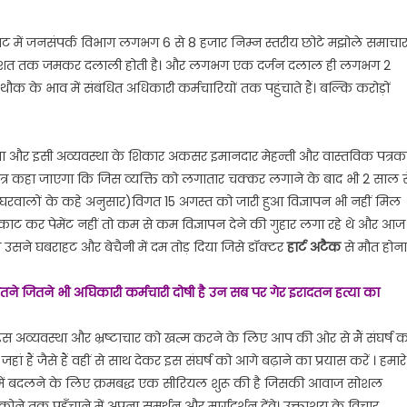
ांट में जनसंपर्क विभाग लगभग 6 से 8 हजार निम्न स्तरीय छोटे मझोले समाचा
 50 प्रतिशत तक जमकर दलाली होती है। और लगभग एक दर्जन दलाल ही लगभग 2
ौक के भाव में संबंधित अधिकारी कर्मचारियों तक पहुंचाते हैं। बल्कि करोड़ों
गा और इसी अव्यवस्था के शिकार अकसर इमानदार मेहन्ती और वास्तविक पत्रक
क षड्यंत्र कहा जाएगा कि जिस व्यक्ति को लगातार चक्कर लगाने के बाद भी 2 साल 
के घरवालों के कहे अनुसार)विगत 15 अगस्त को जारी हुआ विज्ञापन भी नहीं मिल
ट कर पेमेंट नहीं तो कम से कम विज्ञापन देने की गुहार लगा रहे थे और आज
 उसने घबराहट और बेचैनी में दम तोड़ दिया जिसे डॉक्टर
हार्ट अटैक
से मौत होना
जितने जितने भी अघिकारी कर्मचारी दोषी है उन सब पर गेर इरादतन हत्या का
स अव्यवस्था और भ्रष्टाचार को खत्म करने के लिए आप की ओर से मैं संघर्ष 
ां हैं जैसे हैं वहीं से साथ देकर इस संघर्ष को आगे बढ़ाने का प्रयास करें । हमारे
ा में बदलने के लिए क्रमबद्ध एक सीरियल शुरू की है जिसकी आवाज सोशल
 कोने तक पहुँचाने में अपना समर्थन और मार्गदर्शन देंवे। उक्ताशय के विचार