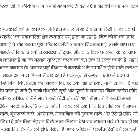
वजे
रका रहे थे, लेकिन आज अपनी गर्दन फंसती देख 40 हजार की जगह पल भर मे
हम-
मान
 पत्रकारों को उनका हक मिले इस मामले में कोई ठोस पालिसी या कार्यवाही
्रदेश का पत्रकारिता क्षेत्र लगातार पंगु होता जा रहा है। जिन लोगों को खबर
ा है वे और उनका पूरा परिवार दर्जनों अखबार निकालता है, उनसे आप क्या
ले में विगत 3 वर्षों से व्यवस्था में सुधार और वास्तविक पत्रकारों का सत्याप
 कहावत है ना कि बरबाद गुलिस्तां करने को बस एक ही उल्लू काफी है। यहां 
हो कि भारत सरकार के आरएनआई विभाग में मध्यप्रदेश से प्रकाशित होने वाले लगभ
ग मध्यप्रदेश ने दो हिस्सों में बांट रखा है एक सूची में लगभग 500 से 600 वे
ैं जिन्हें बिना किसी तरह का आवेदन दिए हर एक माह छोड़कर यानी साल में 6 बार
 प्राप्त हो जाते हैं। यानी वीआईपी सूची और दूसरी वे सामान्य निम्न स्तरीय छोटे
िष्ठ अधिकारी जैसे मानों उन्हें चिंदी चोर की श्रेणी में मानते हैं उनकी संख्या
6 जनवरी, अप्रैल, 15 अगस्त और 1 नवंबर को एक निर्धारित राशि का विज्ञापन
 वाले, मूंगफली वाले, ऑटोवाले, मेकानिक की दुकान वाले और ऐसे ही छोटे-मो
ा लिया है और बिना मेहनत किये माल मिलता देख जब लालच बढ़ी तो एक ही घर
रिता के क्षेत्र को दूषित किया है। भ्रष्ट अधिकारी/कर्मचारियों को का इन्हें