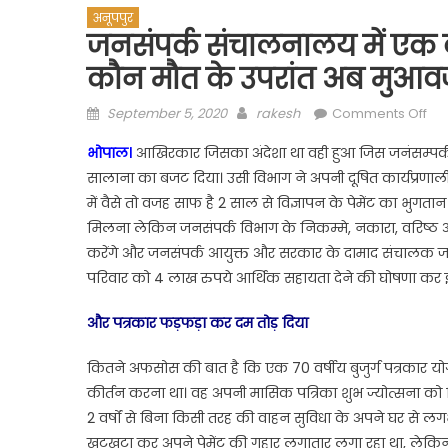
अनूपपुर
जनसंपर्क संचालनालय में एक बु
कौन मौत के उपरांत अब मुआ
Posted
Author
on
September 5, 2020
rakesh
Comments Off
on
जनस
भोपाल।
आखिरकार जिसका अंदेशा था वही हुआ जिस जनंसम्पर्क
सं
सालाना का बजट दिया। उसी विभाग ने अपनी दूषित कार्यप्रणाली 
में
में वैसे तो वजह साफ है 2 साल से विज्ञापन के पेमेंट का भुग
एक
बुजुर
मिलना लेकिन जनसंपर्क विभाग के निकम्मे, नकारा, वरिष्ठ 
पत्
करेंगे और जनसंपर्क आयुक्त और सरकार के दामाद संचालक ज
की
परिवार को 4 लाख रुपये आर्थिक सहायता देने की घोषणा कर इत
मौ
जिम
और पत्रकार फड़फड़ा कर दम तोड़ दिया
कौ
मौत
कितने अफसोस की बात है कि एक 70 वर्षीय बुजुर्ग पत्रकार योगे
के
कीर्तन करना था। वह अपनी मासिक पत्रिका शुभ ज्योत्सना को 
उपर
2 वर्षों से बिना किसी तरह की वाहन सुविधा के अपने घर से
अब
खटखटा कर अपने पेमेंट की गुहार लगातार लगा रहा था, लेकिन क