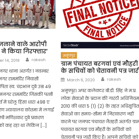
 जलाने वाले आरोपी
ने किया गिरफ्तार’
अनूपपुर
Author
rakesh
r 14, 2019
ग्राम पंचायत बरगवां एवं मौहरी
के सचिवों को चेतावनी पत्र जार
गर थाना अंतर्गत 1 नवम्बर
Author
Posted
नगर राममंदिर निवासी
rakesh
March 6, 2020
on
िता स्व. चंद्रभान दुबे उम्र 49
अनूपपुर। अपर कलेक्टर बी.डी. सिंह ने म.प्र.
रामनगर राममंदिर जिसकी पत्नी
लोक सेवाओं के प्रदान की गारंटी अधिनिय
र्व में घरेलू हिंसा धारा 498 ए
2010 की धारा 5 (1) (2) के तहत अधिसूचि
करण न्यायालय कोतमा में लगाई
सेवाओं का समय-सीमा में निराकरण नहीं
पी मणिशंकर दुबे प्रकरण
करने पर जनपद पंचायत जैतहरी अंतर्गत ग्रा
ो कह रहा था लेकिन […]
पंचायत बरगवां एवं मौहरी के सचिवों को
चेतावनी पत्र जारी किए हैं। आपने सचिवों को