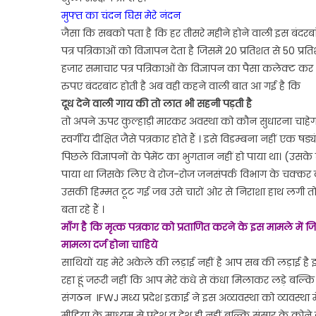
मुफ्त का चंदन घिस मेरे नंदन
जैसा कि सबको पता है कि हर तीसरे महीने होने वाली इस बंदरब
पत्र पत्रिकाओं को विज्ञापन देता है जिसमें 20 प्रतिशत से
हजार समाचार पत्र पत्रिकाओं के विज्ञापन का पैसा कलेक्ट कर थ
रुपए बंदरबांट होती है अब वही कहने वाली बात आ गई है कि
दूध देने वाली गाय की तो लात भी सहनी पड़ती है
तो अपने ऊपर कुल्हाड़ी मारकर अवस्था को कौन सुधारना चाहे
स्वर्गीय दीक्षित जैसे पत्रकार होते हैं । इसे विडम्बना नहीं ए
पिछले विज्ञापनों के पेमेंट का भुगतान नहीं हो पाया था। (उस
पाया था जिसके लिए वे रोज-रोज जनसंपर्क विभाग के चक्कर का
उसकी हिम्मत टूट गई जब उसे चारों ओर से निराशा हाथ लगी तो
बता रहे हैं ।
माँग है कि मृत्क पत्रकार को प्रताणित करने के इस मामले में 
मामला दर्ज होना चाहिये
साथियों यह मेरे अकेले की लड़ाई नहीं है आप सब की लड़ाई है इ
रहा हूं जरूरी नहीं कि आप मेरे कंधे से कंधा मिलाकर लड़े बल्कि जह
संगठन IFWJ मध्य प्रदेश इकाई ने इस अव्यवस्था को व्यवस्थ
मीडिया के माध्यम से प्रदेश व देश ही नहीं बल्कि संसार के कोने