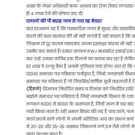
मुआ
शाखा के लेखा अधिकारी बजट आभाव का रोना रोकर लगातार ट
का
ही 4 लाख देने की घोषणा कर दी।
मर
दलालों की पौ बाराह जान से गया वह बेचारा
सल
बात दरअसल यह है कि पत्रकारिता जगत में सुधार और वास्तविक
करने की मंशा सरकार की भी नहीं लगती है यही कारण है कि मध्यप
लिखना तो दूर कलम पकड़कर अपना हस्ताक्षर करना भी नहीं आय
उम्मीद कर सकते हैं। हमारा संगठन IFWJ मध्यप्रदेश इकाई इस माम
कर उन्हें उनका वाजिब हक दिलाने का प्रयास कर रहा है लेकिन
हर शाख पे उल्लू बैठा है अंजामे गुलिस्तां क्या होगा। ज्ञात 
12000 समाचार पत्र पत्रिकाएं पंजीकृत हैं, जिन्हें जनसंपर्क विभा
समाचार पत्र पत्रिकाएं हैं जो नियमित/वार्षिक सूची कहलाती ह
(डिस्प्ले)
विज्ञापन निर्धारित समय व दिनांक को निर्धारित राशि के
मझोले समाचार पत्र पत्रिकाएं हैं जिन्हें जनसंपर्क विभाग के एक वर
लगभग 6000 से 8000 के आसपास है, जिन्हें साल में चार बार 2
जारी किया जाता है। यही असल विवाद की जड़ है चाय वाले, पान
कार्य करने वाले लोगों ने अपनी अतिरिक्त आय का साधन बन
से 20-20 और 25-25 अखबार निकलने लगे इन जैसे लोगों ने पत्रका
खुला संरक्षण प्राप्त है।