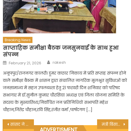
Breaking News
साप्ताहिक समीक्षा बैठक जनसुनवाई के साथ हुआ
संपन्न
Author
Posted
rakesh
February 21, 2026
on
अनूपपुर/राजनगर कालरी। डूमर कछार निकाय में प्रति सप्ताह संपन्न होने
वाले समीक्षा बैठक में शासन द्वारा संचालित नागरिक मूलभूत सुविधाओं को
जनसामान्य में सहज उपलब्धता हेतु 21 फरवरी दिन शनिवार को परिषद
सभागार में डॉ.सुनील कुमार चौरसिया अध्यक्ष एवं जिला योजना समिति के
सदस्य के मुख्यातिथ्य,निर्वाचित जन प्रतिनिधियों सभापति महेश
चौहान,जितेंद्र चौहान,रवि सिंह,रंजीत वर्मा ,पार्षदगण […]
Post
सांसद ने किया स्वर्गीय दलवीर सिंह स्मृति क्रिकेट टूर्नामेंट का शुभारम्‍भ
मंत्री बिसाहूलाल सिंह के निवास पर पहुंचकर मंत्रियों ने अनूपपुर जिले को दी कई सौगात
ADVERTISMENT