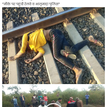
*मौके पर पहुंची रेलवे व भालूमाडा़ पुलिस*
युवक
युवती
ने
कट
कर
दी
अपनी
जान*
*मौके
पर
पहुंची
रेलवे
व
भालूमाडा़
पुलिस*