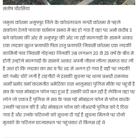
संतोष चौरसिया
जमुना कोतमा अनूपपुर जिले के कोयलांचल नगरी कोतमा से पहले
सकोला रेलवे फाटक वर्तमान समय में बंद हो गया है वहां पर अभी करीब 3
बजे कोतमा की ओर से अनूपपुर की ओर जा रही मालगाड़ी के सामने आकर
एक लड़का सूरज प्रजापति पिता राजू प्रजापति निवासी कोतमा एक लड़की
कामिनी पाव निवासी गोंहनडा जिनकी उम्र लगभग 20 से 25 वर्ष के बीच में
होगी उन्होंने मालगाड़ी के सामने आकर अपनी जीवन लीला समाप्त कर ली
है ज्ञात हो कि लड़का का सर व पैर धड़ से अलग हो गया है वहीं पर लड़की
को गंभीर चोटें लगी हैं राहगीरों ने इसकी सूचना पर थाना प्रभारी रामनाथ
आर्मो प्रमोद वर्मा करमजीत अमेरिका दास भालूमाडा पुलिस मौके पर पहुंची है
सव के पास मोबाइल फोन पड़ा हुआ है उसकी घंटी बज रही है लेकिन वहां पर
लोग जो एकत्र हैं पुलिस ने सव के पास पडे मोबाइल फोन से फोन करके
उनकी पहचान की है और मोबाइल फोन को जीआरपी पुलिस को दे दिया
गया है और उनके परिजनों को सूचना दी गई है सूचना मिलने पर दोनों
मृतकों के परिजन घटनास्थल पर पहुंचकर रो बिलख रहे थे