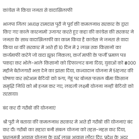
–
कांग्रेस ने किया जनता से वादाखिलाफी
रामदास
पुरी
भाजपा जिला अध्यक्ष रामदास पुरी ने पूर्व की कमलनाथ सरकार के द्वारा
किए गए काले कारनामों उजागर करते हुए कहा की कांग्रेस की सरकार ने
जनता के साथ वादाखिलाफी का काम किया है कांग्रेस ने जनता से वादा
किया था की सरकार में आते ही 10 दिन में 2 लाख तक किसानों का
कर्जमाफी करेंगे जो वादा झूठा निकला, कर्ज माफी के फर्जी प्रमाण पत्र
पकड़ा कर भोले-भाले किसानों को डिफाल्टर बना दिया, युवाओं को ₹4000
महीने बेरोजगारी भत्ता देने का झांसा दिया, कन्यादान योजना में 51हजार की
घोषणा कर सरेआम बेटियों को ठगा, गेहूं पर बोनस फसल बीमा किसान
समृद्धि निधि को भी हजम कर गए, लाडली लक्ष्मी योजना नन्हीं बेटियों को
तरसाया।
बंद कर दी गरीबों की योजनाएं
श्री पुरी ने बताया की कमलनाथ सरकार में आते ही गरीबों की योजनाएं बंद
कर दी। गरीबों का सहारा बनी संबल योजना को तहस-नहस कर दिया,
प्रधानमंत्री आवास योजना के ढाई लाख आवास लौटा दिए, प्रदेश के अंदर