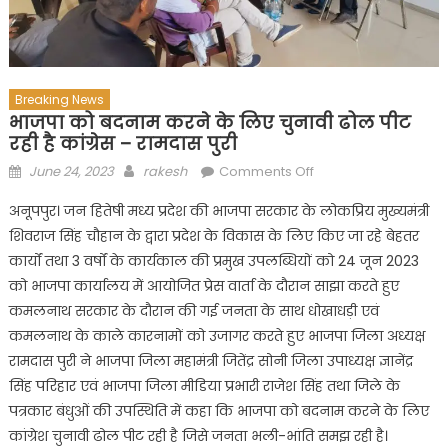
Breaking News
भाजपा को बदनाम करने के लिए चुनावी ढोल पीट
रही है कांग्रेस – रामदास पुरी
Posted
Author
on
June 24, 2023
rakesh
Comments Off
on
भाजपा
अनूपपुर। जन हितेषी मध्य प्रदेश की भाजपा सरकार के लोकप्रिय मुख्यमंत्री
को
शिवराज सिंह चौहान के द्वारा प्रदेश के विकास के लिए किए जा रहे बेहतर
बदनाम
कार्यों तथा 3 वर्षों के कार्यकाल की प्रमुख उपलब्धियों को 24 जून 2023
करने
के
को भाजपा कार्यालय में आयोजित प्रेस वार्ता के दौरान साझा करते हुए
लिए
कमलनाथ सरकार के दौरान की गई जनता के साथ धोखाधड़ी एवं
चुनावी
कमलनाथ के काले कारनामों को उजागर करते हुए भाजपा जिला अध्यक्ष
ढोल
रामदास पुरी ने भाजपा जिला महामंत्री जितेंद्र सोनी जिला उपाध्यक्ष ज्ञानेंद्र
पीट
सिंह परिहार एवं भाजपा जिला मीडिया प्रभारी राजेश सिंह तथा जिले के
रही
पत्रकार बंधुओं की उपस्थिति में कहा कि भाजपा को बदनाम करने के लिए
है
कांग्रेश चुनावी ढोल पीट रही है जिसे जनता भली-भांति समझ रही है।
कांग्रेस