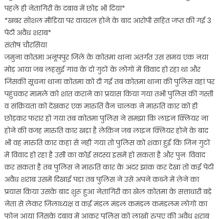
पहले ही नेतागिरी के दबाव में छोड़ भी दिया*
असर
*खबर सोशल मीडिया पर वायरल होने के बाद आरोपी सहित जप्त की गई 3
अवैध
शराब
पेटी अवैध शराब*
मारुति
संतोष चौरसिया
जप्त
जमुना कोतमा अनूपपुर जिले के कोतमा थाना अंतर्गत उस समय एक नया
आरोपी
मोड़ आया जब लहसुई गांव के दो गुटों के लोगों में विवाद हो रहा था और
गिरफ्तार
जिसकी सूचना थाना कोतमा को दी गई तब कोतमा थाना की पुलिस वहां पर
पहुंचकर मामले को शांत कराने का प्रयास किया गया तभी पुलिस की गस्ती
व सक्रियता को देखकर एक मारुति वैन चालक ने मारुति कार को ही
छोड़कर फरार हो गया तब कोतमा पुलिस ने समझा कि लाइन क्लियर ना
होने की वजह मारुति कार खड़ा है लेकिन जब लाइन क्लियर होने के बाद
भी वह मारुति कार कहां से नहीं गया तो पुलिस को शंका हुई कि जिन गुटों
में विवाद हो रहा है उसी का कोई सदस्य इसमें हो सकता है और पुनः विवाद
कर सकता है तब पुलिस ने मारुति कार के अंदर झांक कर देखा तो कई पेटी
अवैध शराब उसमें दिखाई पड़ा तब पुलिस ने उसे अपने कब्जे में लेने का
प्रयास किया उसके बाद शुरू हुआ नेतागिरी का खेल कोतमा के सत्ताधारी बड़े
नेता से लेकर जिलाध्यक्ष व कई मंडल मंडल कमंडल कमंडलम लोगों का
फोन आया जिसके दबाव में आकर पुलिस को लाखों रुपए की अवैध शराब