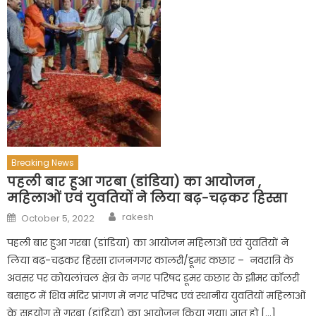
Breaking News
पहली बार हुआ गरबा (डांडिया) का आयोजन ,
महिलाओं एवं युवतियों ने लिया बढ़-चढ़कर हिस्सा
Author
Posted
rakesh
October 5, 2022
on
पहली बार हुआ गरबा (डांडिया) का आयोजन महिलाओं एवं युवतियों ने
लिया बढ़-चढ़कर हिस्सा राजनगगर कालरी/डूमर कछार – नवरात्रि के
अवसर पर कोयलांचल क्षेत्र के नगर परिषद डूमर कछार के झीमर कॉलरी
बसाहट में शिव मंदिर प्रांगण में नगर परिषद एवं स्थानीय युवतियों महिलाओं
के सहयोग से गरबा (डांडिया) का आयोजन किया गया। ज्ञात हो […]