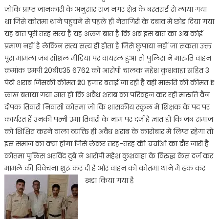
जोकि प्राप्त जानकारी के अनुसार राज नगर क्षेत्र के बरतराई से लाया गया
था जिसे कोतमा थाने पहुंचने से पहले ही नेतागिरी के दबाव में छोड़ दिया गया
यह बात पूरी तरह सत्य है यह अलग बात है कि अब इस बात का अब कोई
प्रमाण नहीं है लेकिन सत्य सत्य ही होता है जिसे छुपाया नहीं जा सकता उक्त
पूरा मामला जब सोशल मीडिया पर वायरल हुआ तो पुलिस ने मारुति वाहन
क्रमांक एमपी 20बीए35 6762 को आरोपी चालक महेश कुशवाहा सहित 3
पेटी शराब जिसकी कीमत ₹20 हजार बताई जा रही है वही मारुति की कीमत ₹1
लाख बताया गया ज्ञात हो कि अवैध शराब का परिवहन कर रही मारुति वैन
दीपक तिवारी निवासी कोतमा जो कि शासकीय स्कूल में शिक्षक के पद पर
कार्यरत हैं उनकी पत्नी उमा तिवारी के नाम पर दर्ज है ज्ञात हो कि जब समाज
को शिक्षित करने वाला व्यक्ति ही अवैध शराब के कारोबार में लिप्त रहेगा तो
इस समाज का क्या होगा जिसे लेकर तरह-तरह की चर्चाओं का दौर जारी है
कोतमा पुलिस अरविंद दुबे ने आरोपी महेश कुशवाहा के विरुद्ध केस दर्ज कर
मामले की विवेचना शुरू कर दी है और वाहन को कोतमा थाने में ढक कर
खड़ा किया गया है