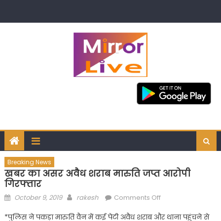
Skip
to
content
Breaking News
खबर का असर अवैध शराब मारुति जप्त आरोपी
गिरफ्तार
Posted
Author
on
October 9, 2019
rakesh
Comments Off
on
खबर
*पुलिस ने पकड़ा मारुति वैन में कई पेटी अवैध शराब और थाना पहुंचने से
का