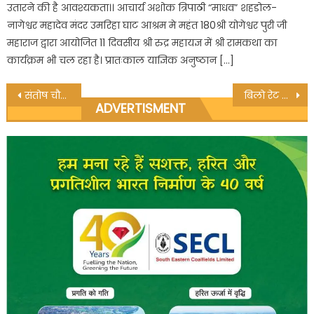
उतारने की है आवश्यकता।। आचार्य अशोक त्रिपाठी “माधव” शहडोल-
नागेश्वर महादेव मंदर उमरिहा घाट आश्रम मे महंत 180श्री योगेश्वर पुरी जी
महाराज द्वारा आयोजित 11 दिवसीय श्री रुद्र महायज्ञ में श्री रामकथा का
कार्यक्रम भी चल रहा है। प्रातःकाल याज्ञिक अनुष्ठान […]
Post
संतोष चौरसिया
बिलो रेट पर टेंडर, घटिया निर्माण को शह
ADVERTISMENT
navigation