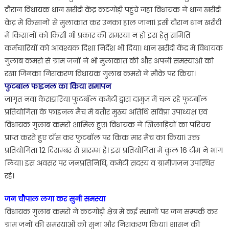
दौरान विधायक धान खरीदी केंद्र कटगोड़ी पहुंचे जहां विधायक ने धान खरीदी
केंद्र में किसानों से मुलाकात कर उनका हाल जाना। इसी दौरान धान खरीदी
में किसानों को किसी भी प्रकार की समस्या न हो इस हेतु समिति
कर्मचारियों को आवश्यक दिशा निर्देश भी दिया। धान खरीदी केंद्र में विधायक
गुलाब कमरो से ग्राम जनों ने भी मुलाकात की और अपनी समस्याओं को
रखा जिनका निराकरण विधायक गुलाब कमरो ने मौके पर किया।
फुटबाल फाइनल का किया समापन
जागृत नवा केराझरिया फुटबॉल कमेटी द्वारा दामुज में चल रहे फुटबॉल
प्रतियोगिता के फाइनल मैच में बतौर मुख्य अतिथि सविप्रा उपाध्यक्ष एवं
विधायक गुलाब कमरो शामिल हुए। विधायक ने खिलाड़ियों का परिचय
प्राप्त करते हुए टॉस कर फुटबॉल पर किक मार मैच का किया। उक्त
प्रतियोगिता 12 दिसम्बर से प्रारम्भ है। इस प्रतियोगिता में कुल 16 टीम ने भाग
लिया। इस अवसर पर जनप्रतिनिधि, कमेटी सदस्य व ग्रामीणजन उपस्थित
रहे।
जन चौपाल लगा कर सुनी समस्या
विधायक गुलाब कमरो ने कटगोड़ी क्षेत्र में कई स्थानों पर जन सम्पर्क कर
ग्राम जनों की समस्याओं को सुना और निराकरण किया। शासन की