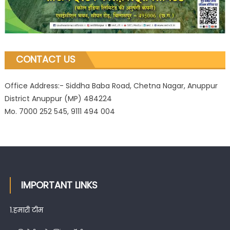
CONTACT US
Office Address:- Siddha Baba Road, Chetna Nagar, Anuppur
District Anuppur (MP) 484224
Mo. 7000 252 545, 9111 494 004
IMPORTANT LINKS
1.
हमारी टीम