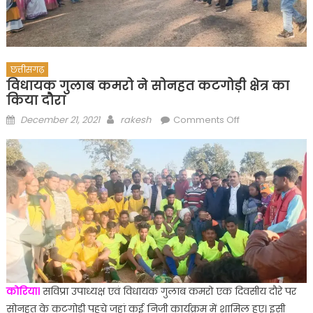
छत्तीसगढ़
विधायक गुलाब कमरो ने सोनहत कटगोड़ी क्षेत्र का
किया दौरा
Posted
Author
on
December 21, 2021
rakesh
Comments Off
on
विधायक
गुलाब
कमरो
ने
सोनहत
कटगोड़ी
क्षेत्र
का
किया
दौरा
कोरिया।
सविप्रा उपाध्यक्ष एवं विधायक गुलाब कमरो एक दिवसीय दौरे पर
सोनहत के कटगोड़ी पहुचे जहां कई निजी कार्यक्रम में शामिल हुए। इसी