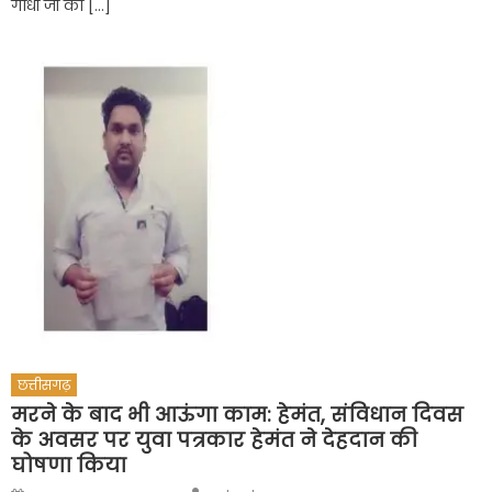
गांधी जी को […]
छत्तीसगढ़
मरने के बाद भी आऊंगा काम: हेमंत, संविधान दिवस
के अवसर पर युवा पत्रकार हेमंत ने देहदान की
घोषणा किया
Author
Posted