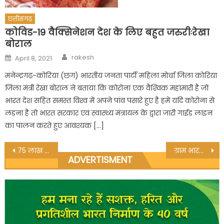
छत्तीसगढ़
कोविड-19 वैक्सिनेशन देश के लिए बहुत जरुरीःरेखा
बोराल
Author
Posted
rakesh
April 8, 2021
on
मनेन्द्रगढ़-कोरिया (छग) भारतीय जनता पार्टी महिला मोर्चा जिला कोरिया
जिला मंत्री रेखा बोराल ने बताया कि कोरोना एक वैश्‍विक महामारी है जो
भारत देश सहित समस्त विश्‍व में अपने पांव पसारे हुए है हमें यदि कोरोना से
लड़ना है तो भारत सरकार एवं स्वास्थ्य मंत्रायल के द्वारा जारी गाईड लाइन
का पालन करते हुए आवश्‍यक […]
Post
75 लाख का मंगल भवन बनने से पहले हो गया जर्जर-लक्ष्मी दास
ग्राम भारतीय की कोषाध्यक्ष बनी पुष्पा पटेल
ADVERTISMENT
navigation