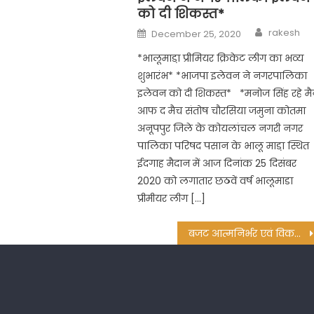
को दी शिकस्त*
Author
Posted
rakesh
December 25, 2020
on
*भालूमाडा़ प्रीमियर क्रिकेट लीग का भव्य
शुभारंभ* *भाजपा इलेवन ने नगरपालिका
इलेवन को दी शिकस्त* *मनोज सिंह रहे म
आफ द मैच संतोष चौरसिया जमुना कोतमा
अनूपपुर जिले के कोयलांचल नगरी नगर
पालिका परिषद पसान के भालू माडा़ स्थित
ईदगाह मैदान में आज दिनांक 25 दिसंबर
2020 को लगातार छठवें वर्ष भालूमाडा
प्रीमीयर लीग […]
बजट आत्मनिर्भर एवं विकसित भारत के आकांक्षाओं को पूरा करेगा-डाॅ. जे.के. संत