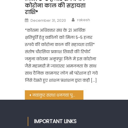
कोरोना काल की सहायता
राशि*
Author
Posted
rakesh
December 31, 2020
on
*कोतमा अधिवक्ता संघ के 21 आर्थिक
क्षतिपूर्ति हेतु वकीलों को मिला 5-5 हजार
रुपये की कोरोना काल की सहायता राशि*
संतोष चौरसिया प्रकाश तिवारी की रिपोर्ट
जमुना कोतमा अनूपपुर जिले में इस कोरोना
जैसे महामारी में ज्यादातर आमजनता के साथ
साथ दैनिक कामगार लोग भी परेशान हो गये
जिसे देखते हुए शाशन प्रशाशन द्वारा कंही […]
Post
नवांकुर संस्था धनगवां पूर्वी में प्रभात फेरी व कलश यात्रा संपन्न
navigation
IMPORTANT LINKS