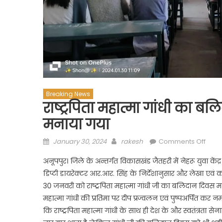
Breaking News
राष्ट्रपिता महात्मा गांधी का ब
मनाया गया
Posted
Author
on
January 30, 2024
rakesh
Comments Off
on
राष्ट्र
अनूपपुर। जिले के अन्तर्गत विकासखंड जैतहरी में नेहरू युवा केंद्र
महात्म
डिप्टी डायरेक्टर आर.आर. सिंह के निर्देशानुसार और लेखा एवं 
गांधी
30 जनवरी को राष्ट्रपिता महात्मा गांधी जी का बलिदान दिवस मनाया
का
बलिद
महात्मा गांधी की प्रतिमा पर दीप प्रज्वलन एवं पुष्पअर्पित कर नम
दिवस
कि राष्ट्रपिता महात्मा गांधी के साथ ही देश के और स्वतंत्रता से
महावि