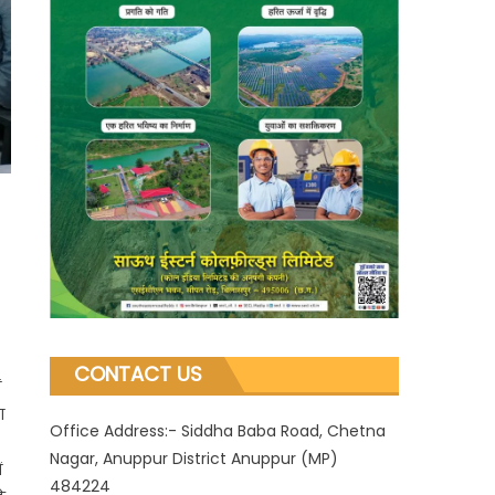
CONTACT US
ं
ा
Office Address:- Siddha Baba Road, Chetna
Nagar, Anuppur District Anuppur (MP)
ं
484224