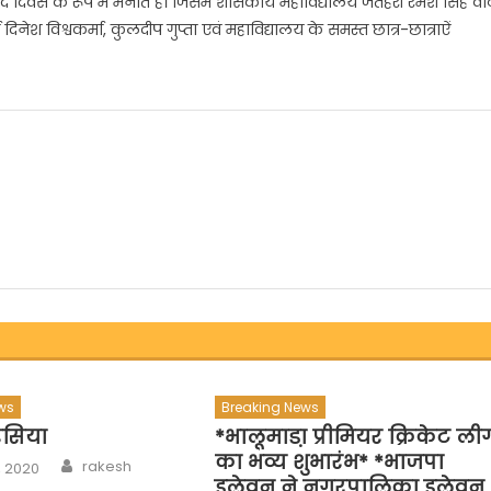
िवस के रूप में मनाते हैं। जिसमें शासकीय महाविद्यालय जैतहरी रमेश सिंह वाट
ी
ता दिनेश विश्वकर्मा, कुलदीप गुप्ता एवं महाविद्यालय के समस्त छात्र-छात्राऐं
ा
ws
Breaking News
रसिया
*भालूमाडा़ प्रीमियर क्रिकेट ली
का भव्य शुभारंभ* *भाजपा
Author
rakesh
, 2020
इलेवन ने नगरपालिका इलेवन