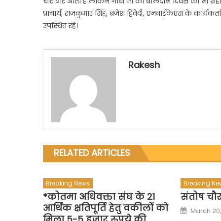
चार बार आता है लेकिन गांधी जी की बलिदान दिवस को भी शहीद द
जैतहर
प्राचार्य, राजकुमार सिंह, ब्रजेश द्विवेदी, एनवाईकेएस के कार्यकर्
में
उपस्थित रहे।
मनाय
गया
Rakesh
RELATED ARTICLES
Breaking News
Breaking Ne
*कोतमा अधिवक्ता संघ के 21
संतोष चौ
आर्थिक क्षतिपूर्ति हेतु वकीलों को
Posted
March 20
on
मिला 5-5 हजार रुपये की